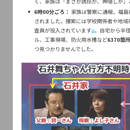
く、家族は「まさか誘拐か、神隠しか」
6時00分ごろ：
家族は警察に通報。福島
されました。捜索には学校関係者や地域P
査員が投入されています
a
。自宅から半径
ル、工事現場、防火用水槽など
6370箇
つ見つかりませんでした。