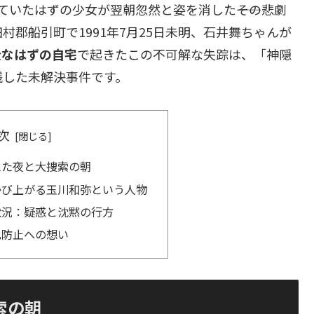
ていたはずの少女が翌朝忽然と姿を消した――その悲劇
郡船引町で1991年7月25日未明、石井舞ちゃんが
全なはずの自宅
で起きたこの不可解な失踪は、「神隠
残した未解決事件です。
次
えた夜と大捜索の朝
かび上がる玉川和弥という人物
状況：疑惑と沈黙の行方
化防止への想い
索の朝