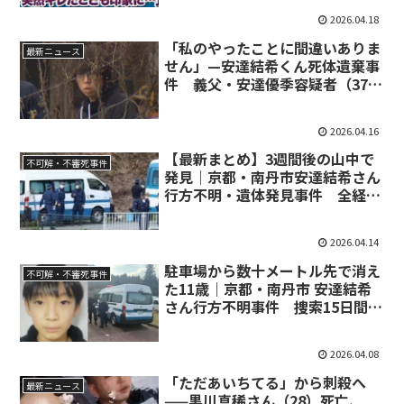
2026.04.18
「私のやったことに間違いありま
最新ニュース
せん」—安達結希くん死体遺棄事
件 義父・安達優季容疑者（37）
逮捕と浮かび上がる人物像
2026.04.16
【最新まとめ】3週間後の山中で
不可解・不審死事件
発見｜京都・南丹市安達結希さん
行方不明・遺体発見事件 全経緯
と犯人像考察
2026.04.14
駐車場から数十メートル先で消え
不可解・不審死事件
た11歳｜京都・南丹市 安達結希
さん行方不明事件 捜索15日間の
記録と謎
2026.04.08
「ただあいちてる」から刺殺へ
最新ニュース
——黒川真稀さん（28）死亡、