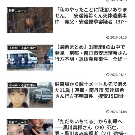
「私のやったことに間違いありま
最新ニュース
せん」—安達結希くん死体遺棄事
件 義父・安達優季容疑者（37）
逮捕と浮かび上がる人物像
2026.04.16
【最新まとめ】3週間後の山中で
不可解・不審死事件
発見｜京都・南丹市安達結希さん
行方不明・遺体発見事件 全経緯
と犯人像考察
2026.04.14
駐車場から数十メートル先で消え
不可解・不審死事件
た11歳｜京都・南丹市 安達結希
さん行方不明事件 捜索15日間の
記録と謎
2026.04.08
「ただあいちてる」から刺殺へ
最新ニュース
——黒川真稀さん（28）死亡、
妻・黒川まみ容疑者（27）逮捕