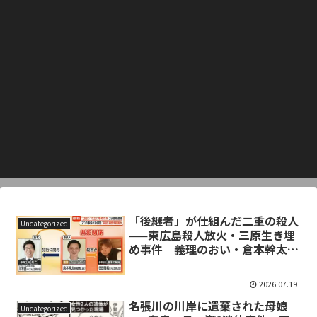
「後継者」が仕組んだ二重の殺人
Uncategorized
——東広島殺人放火・三原生き埋
め事件 義理のおい・倉本幹太容
疑者（29）再逮捕で全容が見えた
2026.07.19
名張川の川岸に遺棄された母娘
Uncategorized