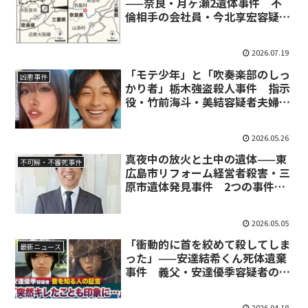
——奈良・月ヶ瀬2遺体事件 不
倫相手の会社員・今北享宏容疑者
（37）逮捕
2026.07.19
「モテ少年」と「吹奏楽部のしっ
凶悪事件
かり者」栃木強盗殺人事件 指示
役・竹前海斗・美結容疑者夫婦の
生い立ちと転落
2026.05.26
真夜中の放火と土中の遺体——東
不可解・不審死事件
広島市リフォーム経営者殺害・三
原市遺体発見事件 2つの事件を
つなぐ「見えない糸」
2026.05.05
「衝動的に首を絞めて殺してしま
最新ニュース
った」——安達結希くん死体遺棄
事件 義父・安達優季容疑者の全
貌と捜査の内幕
2026.04.18