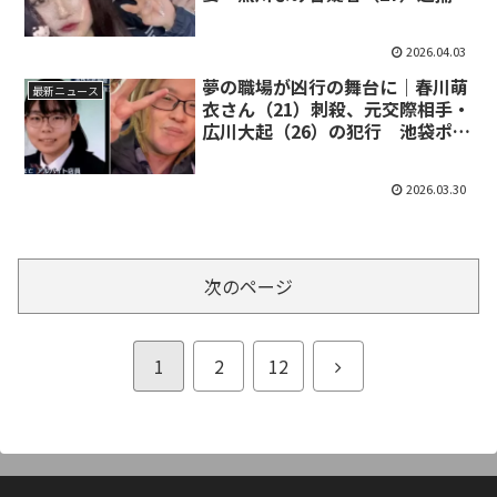
千葉市夫婦間刺殺事件
2026.04.03
夢の職場が凶行の舞台に｜春川萌
最新ニュース
衣さん（21）刺殺、元交際相手・
広川大起（26）の犯行 池袋ポケ
モンセンター事件
2026.03.30
次のページ
次
1
2
12
へ