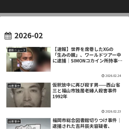
2026-02
【速報】世界を席巻したXGの
最新ニュース
「生みの親」、ワールドツアー中
に逮捕｜SIMONコカイン所持事件
の全貌
2026.02.24
仮釈放中に再び殺す男——西山省
凶悪事件
三と福山市独居老婦人殺害事件
1992年
2026.02.23
福岡市総合図書館切りつけ事件｜
凶悪事件
逮捕された吉井辰夫容疑者、