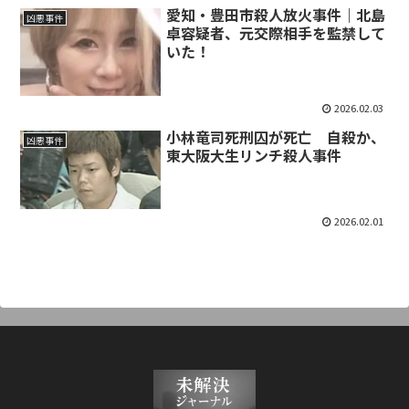
愛知・豊田市殺人放火事件｜北島
凶悪事件
卓容疑者、元交際相手を監禁して
いた！
2026.02.03
小林竜司死刑囚が死亡 自殺か、
凶悪事件
東大阪大生リンチ殺人事件
2026.02.01