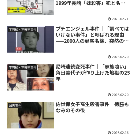
1999年長崎「妹殺害」犯と名
前・年齢が完全一致
2026.02.21
プチエンジェル事件｜「調べては
不可解・不審死事件
いけない事件」と呼ばれる理由
——2000人の顧客名簿、突然の捜
査打ち切り、そして記者の死
2026.02.20
尼崎連続変死事件｜「家族喰い」
不可解・不審死事件
角田美代子が作り上げた地獄の25
年
2026.02.20
佐世保女子高生殺害事件｜徳勝も
凶悪事件
なみのその後
2026.02.16