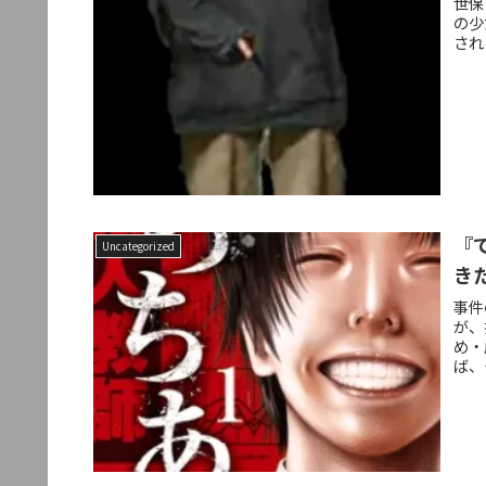
世保
の少
され
『
Uncategorized
き
事件
が、
め・
ば、