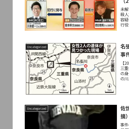
（
未解
殺人
容疑
行役
名
Uncategorized
事
【2
三重
の身
の川
佐
Uncategorized
摘
事件