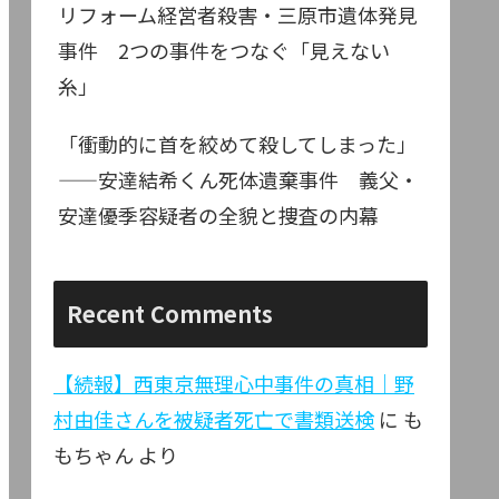
リフォーム経営者殺害・三原市遺体発見
事件 2つの事件をつなぐ「見えない
糸」
「衝動的に首を絞めて殺してしまった」
——安達結希くん死体遺棄事件 義父・
安達優季容疑者の全貌と捜査の内幕
Recent Comments
【続報】西東京無理心中事件の真相｜野
村由佳さんを被疑者死亡で書類送検
に
も
もちゃん
より