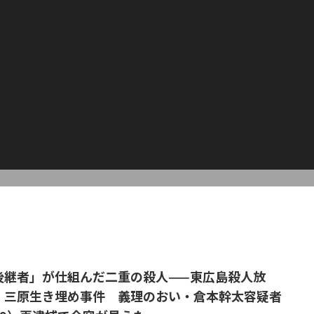
後継者」が仕組んだ二重の殺人——東広島殺人放
・三原生き埋め事件 義理のおい・倉本幹太容疑者