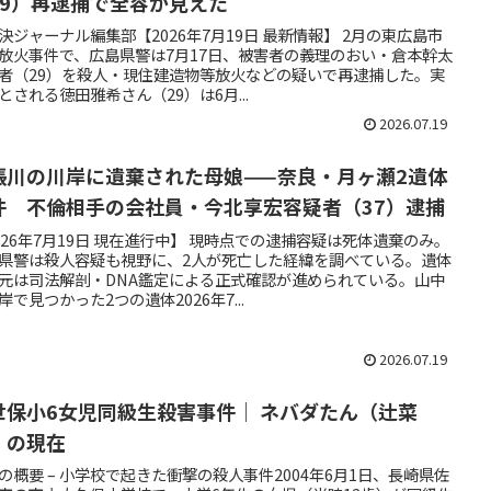
29）再逮捕で全容が見えた
決ジャーナル編集部【2026年7月19日 最新情報】 2月の東広島市
放火事件で、広島県警は7月17日、被害者の義理のおい・倉本幹太
者（29）を殺人・現住建造物等放火などの疑いで再逮捕した。実
とされる徳田雅希さん（29）は6月...
2026.07.19
張川の川岸に遺棄された母娘——奈良・月ヶ瀬2遺体
件 不倫相手の会社員・今北享宏容疑者（37）逮捕
026年7月19日 現在進行中】 現時点での逮捕容疑は死体遺棄のみ。
県警は殺人容疑も視野に、2人が死亡した経緯を調べている。遺体
元は司法解剖・DNA鑑定による正式確認が進められている。山中
岸で見つかった2つの遺体2026年7...
2026.07.19
世保小6女児同級生殺害事件｜ ネバダたん（辻菜
）の現在
の概要 – 小学校で起きた衝撃の殺人事件2004年6月1日、長崎県佐