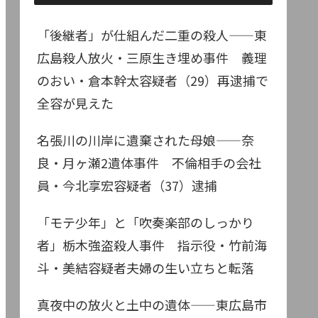
「後継者」が仕組んだ二重の殺人——東
広島殺人放火・三原生き埋め事件 義理
のおい・倉本幹太容疑者（29）再逮捕で
全容が見えた
名張川の川岸に遺棄された母娘——奈
良・月ヶ瀬2遺体事件 不倫相手の会社
員・今北享宏容疑者（37）逮捕
「モテ少年」と「吹奏楽部のしっかり
者」栃木強盗殺人事件 指示役・竹前海
斗・美結容疑者夫婦の生い立ちと転落
真夜中の放火と土中の遺体——東広島市