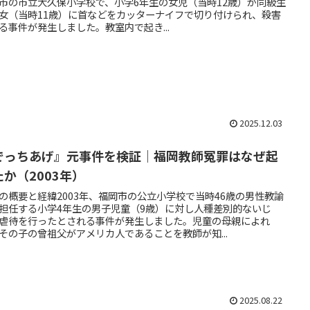
市の市立大久保小学校で、小学6年生の女児（当時12歳）が同級生
女（当時11歳）に首などをカッターナイフで切り付けられ、殺害
る事件が発生しました。教室内で起き...
2025.12.03
でっちあげ』元事件を検証｜福岡教師冤罪はなぜ起
たか（2003年）
の概要と経緯2003年、福岡市の公立小学校で当時46歳の男性教諭
担任する小学4年生の男子児童（9歳）に対し人種差別的ないじ
虐待を行ったとされる事件が発生しました。児童の母親によれ
その子の曾祖父がアメリカ人であることを教師が知...
2025.08.22