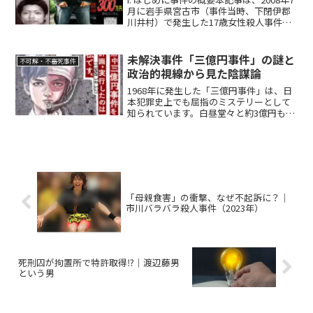
月に岩手県宮古市（事件当時、下閉伊郡
川井村）で発生した17歳女性殺人事件に
おいて、被疑者として指名手配されてい
る小原勝幸氏に関する現状を、逮捕や裁
判が行われていない状況に焦点を当てて
未解決事件「三億円事件」の謎と
不可解・不審死事件
分析するもの...
政治的視線から見た陰謀論
1968年に発生した「三億円事件」は、日
本犯罪史上でも屈指のミステリーとして
知られています。白昼堂々と約3億円もの
現金が強奪され、犯人は現在に至るまで
捕まっていません。この未解決事件は当
時の社会に大きな衝撃を与え、その後も
さまざまな憶測や陰...
「母親食害」の衝撃、なぜ不起訴に？｜
市川バラバラ殺人事件（2023年）
死刑囚が拘置所で特許取得⁉｜渡辺藤男
という男