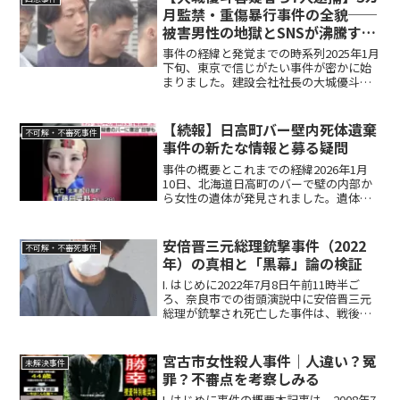
関心を集めました...
月監禁・重傷暴行事件の全貌──
被害男性の地獄とSNSが沸騰する
怒り
事件の経緯と発覚までの時系列2025年1月
下旬、東京で信じがたい事件が密かに始
まりました。建設会社社長の大城優斗容
疑者（24）ら7人が、取引先の30代男性を
約3カ月間にわたり監禁し、凄惨な暴行を
繰り返したのです。被害男性は都内や近
【続報】日高町バー壁内死体遺棄
不可解・不審死事件
郊のホテル...
事件の新たな情報と募る疑問
事件の概要とこれまでの経緯2026年1月
10日、北海道日高町のバーで壁の内部か
ら女性の遺体が発見されました。遺体は
細長い物置スペースに隠されており、ベ
ニヤ板で覆われた約40センチ四方の穴か
ら奥の空間に横たわっていました。遺体
安倍晋三元総理銃撃事件（2022
不可解・不審死事件
は死後10日ほど...
年）の真相と「黒幕」論の検証
I. はじめに2022年7月8日午前11時半ご
ろ、奈良市での街頭演説中に安倍晋三元
総理が銃撃され死亡した事件は、戦後日
本の政治史において前例のない凶行であ
り、民主主義の根幹を揺るがす重大な事
態として国内外に衝撃を与えました。当
宮古市女性殺人事件｜人違い？冤
未解決事件
時の岸田文雄首...
罪？不審点を考察しみる
I. はじめに事件の概要本記事は、2008年7