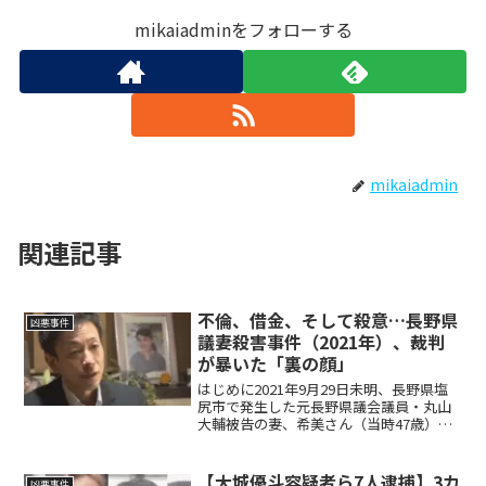
mikaiadminをフォローする
mikaiadmin
関連記事
不倫、借金、そして殺意…長野県
凶悪事件
議妻殺害事件（2021年）、裁判
が暴いた「裏の顔」
はじめに2021年9月29日未明、長野県塩
尻市で発生した元長野県議会議員・丸山
大輔被告の妻、希美さん（当時47歳）殺
害事件は、その特異性から社会に大きな
衝撃を与えました。公職者が関与する重
大事件として、本件は発生当初から高い
【大城優斗容疑者ら7人逮捕】3カ
凶悪事件