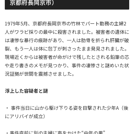
京都府長岡京市）
1979年5月、京都府長岡京市の竹林でパート勤務の主婦2
人がワラビ採りの最中に殺害されました。被害者の遺体に
は凄惨な暴行の痕跡があり、一人は肋骨を折られ肝臓が破
裂、もう一人は体に包丁が刺さったまま発見されました。
現場近くからは被害者が命がけで残したとされる鉛筆の芯
や走り書きのメモが見つかり、事件の凄惨さと謎めいた状
況証拠が世間を震撼させました。
浮上した容疑者と謎
・ 事件当日に山から駆け下りる姿を目撃された少年A（後
にアリバイが成立）
・事件直前に別の主婦に声をかけた“中年の男”