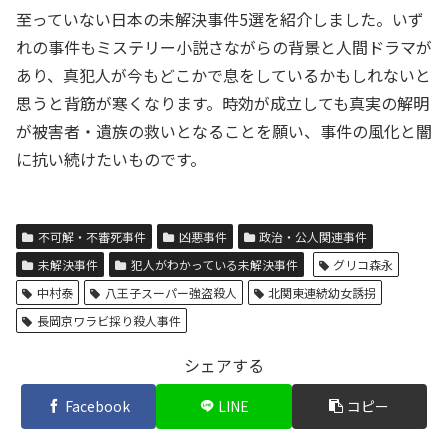
至っていない日本の未解決事件5選を紹介しました。いず
れの事件もミステリー小説さながらの背景と人間ドラマが
あり、真犯人が今もどこかで息をしているかもしれないと
思うと背筋が寒くなります。時効が成立しても真実の解明
が被害者・遺族の救いとなることを願い、事件の風化と闇
に抗い続けたいものです。
不可解・不審死事件
凶悪事件
政治・公人関連事件
未解決事件
犯人がわかっている未解決事件
グリコ森永
中村泰
八王子スーパー強盗殺人
北関東連続幼女誘拐
長岡京ワラビ採り殺人事件
シェアする
Facebook
LINE
コピー