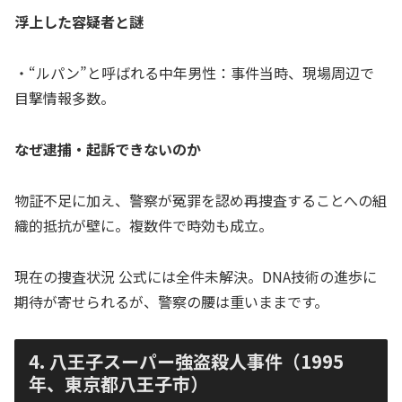
浮上した容疑者と謎
・“ルパン”と呼ばれる中年男性：事件当時、現場周辺で
目撃情報多数。
なぜ逮捕・起訴できないのか
物証不足に加え、警察が冤罪を認め再捜査することへの組
織的抵抗が壁に。複数件で時効も成立。
現在の捜査状況 公式には全件未解決。DNA技術の進歩に
期待が寄せられるが、警察の腰は重いままです。
4. 八王子スーパー強盗殺人事件（1995
年、東京都八王子市）