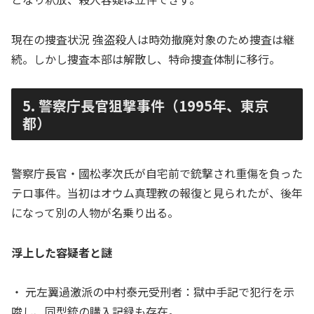
現在の捜査状況 強盗殺人は時効撤廃対象のため捜査は継
続。しかし捜査本部は解散し、特命捜査体制に移行。
5. 警察庁長官狙撃事件（1995年、東京
都）
警察庁長官・國松孝次氏が自宅前で銃撃され重傷を負った
テロ事件。当初はオウム真理教の報復と見られたが、後年
になって別の人物が名乗り出る。
浮上した容疑者と謎
・ 元左翼過激派の中村泰元受刑者：獄中手記で犯行を示
唆し、同型銃の購入記録も存在。