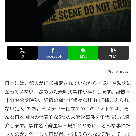
X
Facebook
LINE
コピー
2025.06.24
日本には、犯人がほぼ特定されていながらも逮捕や起訴に
至っていない、謎めいた未解決事件が存在します。証拠不
十分や公訴時効、組織の闇など様々な理由で“捕まえられ
ない犯人”たち。ミステリー仕立てのこのリストでは、そ
んな日本国内の代表的な5つの未解決事件を年代順にご紹
介します。事件名・発生年・場所とともに、どんな事件だ
ったのか、浮上した容疑者、捕まえられない理由、そして