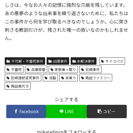
しさは、今なお人々の記憶に強烈な爪痕を残しています。
あの悪夢のような出来事を繰り返さないために、私たちは
この事件から何を学び取るべきなのでしょうか。心に突き
刺さる教訓だけが、残された唯一の救いなのかもしれませ
ん。
不可解・不審死事件
凶悪事件
未解決事件
サイコパス
不審死
兵庫県警
家族乗っ取り
尼崎事件
尼崎連続変死事件
洗脳
背乗り
角田ファミリー
角田美代子
シェアする
Facebook
LINE
コピー
mikaiadminをフォローする