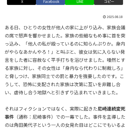
X
Facebook
LINE
コピー
2025.08.18
ある日、ひとりの女性が他人の家に上がり込み、家族会議
の席で怒声を響かせました。家族の些細なもめ事に首を突
っ込み、「他人の私が殴っているのに知らんぷりか。身内
がやらなあかんやろ！」と叫ぶと、彼女は気に入らない発
言をした者に容赦なく平手打ちを浴びせました。唖然とす
る家族に対し、その女性は「身内なら代わりに制裁しろ」
と脅しつけ、家族同士での罰と暴力を強要したのです。こ
うして、恐怖に支配された家族は次第に互いを非難し合
い、虐待し合う地獄へと引きずり込まれていきました。
それはフィクションではなく、実際に起きた
尼崎連続変死
事件
（通称：尼崎事件）での一幕でした。事件を主導した
のは角田美代子という一人の女――見た目はどこにでもいるよ