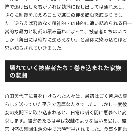
怖で逃げ出した者がいれば執拗に探し出しては連れ戻し、
さらに制裁を加えることで
逃亡の芽を摘む
徹底ぶりでし
た。逆らえば容赦なく精神的・肉体的に追い詰められる――日
常的な暴力と制裁の積み重ねによって、被害者たちはいつ
しか「角田には絶対に逆らえない」と身体に染み込むほど
思い知らされていきました。
壊れていく被害者たち：巻き込まれた家族
の悲劇
角田美代子に目を付けられた人々は、最初はごく普通の暮
らしを送っていた平凡で温厚な人々でした。しかし一度彼
女の支配下に取り込まれると、日常は瞬く間に悪夢へと変
貌します。被害者たちは半ば
奴隷
のような扱いを受け、監
禁同然の集団生活の中で常時監視されました。食事や睡眠