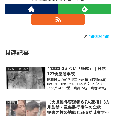
mikaiadmin
関連記事
40年間消えない「疑惑」｜日航
不可解・不審死事件
123便墜落事故
昭和最大の航空惨事1985年（昭和60年）
8月12日18時12分、日本航空123便（ボー
イング747SR型、乗員15名・乗客509名、
計524名）は羽田空港を離陸し、大阪伊丹
空港へ向かった。18時24分、伊豆半島沖
上空で突如として異常事態が...
【大城優斗容疑者ら7人逮捕】3カ
凶悪事件
月監禁・重傷暴行事件の全貌──
被害男性の地獄とSNSが沸騰する