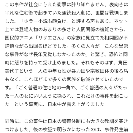
この事件が社会に与えた衝撃は計り知れません。表向きは
平凡な住宅街で起きていた連続殺人劇に、世間は戦慄しま
した。「ホラー小説も顔負け」と評する声もあり、ネット
上では登場人物のあまりの多さと人間関係の複雑さから、
国民的アニメ「サザエさん」の家族に見立てた相関図が不
謹慎ながら出回るほどでした。多くの人々が「こんな異常
な事件がなぜ長年発覚しなかったのか」と驚き、恐怖と同
時に怒りを持って受け止めました。それもそのはず、角田
美代子という一人の中年女性が暴力団や宗教団体の後ろ盾
もなく、これほどまで多くの家族を破滅させていたので
す。「ごく普通の住宅地の一角で、ごく普通の人々がたっ
た一人の女にいいように操られ、これだけの事件を起こし
た」という事実に、日本中が震え上がりました。
同時に、この事件は日本の警察体制にも大きな教訓を突き
つけました。後の検証で明らかになったのは、事件発生前