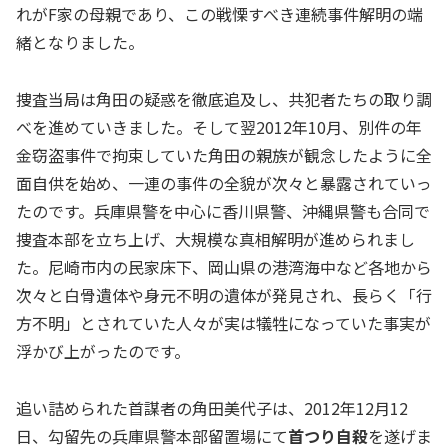
れがF家の母親であり、この戦慄すべき連続事件解明の端
緒となりました。
捜査当局は角田の疑惑を徹底追及し、共犯者たちの取り調
べを進めていきました。そして翌2012年10月、別件の年
金窃盗事件で拘束していた角田の親族が観念したように全
面自供を始め、一連の事件の全貌が次々と暴露されていっ
たのです。兵庫県警を中心に香川県警、沖縄県警も合同で
捜査本部を立ち上げ、大規模な真相解明が進められまし
た。尼崎市内の民家床下、岡山県の港湾海中など各地から
次々と白骨遺体や身元不明の遺体が発見され、長らく「行
方不明」とされていた人々が実は犠牲になっていた事実が
浮かび上がったのです。
追い詰められた首謀者の角田美代子は、2012年12月12
日、勾留先の兵庫県警本部留置場にて
首つり自殺
を遂げま