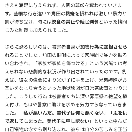
さえも満足に与えられず、人間の尊厳を奪われていきま
す。些細な行き違いで角田の機嫌を損ねれば激しい暴力と
罰が待ち受け、時には
飲食の禁止や睡眠剥奪
といった拷問
じみた制裁も加えられました。
さらに恐ろしいのは、被害者自身が
加害行為に加担させら
れる
ことでした。角田の恫喝によって家族間で暴力を振る
い合わされ、「家族が家族を傷つける」という常識では考
えられない悲劇的な状況が作り出されていったのです。例
えば、彼女の強要により父が子に手を上げ、兄弟姉妹がお
互いをなじり合うといった地獄絵図が日常茶飯事となりま
した。こうした行為は被害者たちに深い罪悪感と絶望を植
え付け、もはや警察に助けを求める気力すら奪っていきま
した。「
私が悪いんだ。美代子は何も悪くない
」「
恩を仇
で返してしまった。美代子に申し訳ない
」といった歪んだ
自己犠牲の念すら刷り込まれ、彼らは自分の苦しみを正当