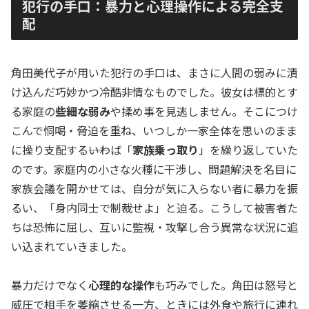
犯行の手口：暴力と心理操作による完全支
配
角田美代子が用いた犯行の手口は、まさに人間の弱みに漬
け込んだ巧妙かつ冷酷非情なものでした。彼女は標的とす
る家庭の
些細な弱み
や揉め事を見逃しません。そこにつけ
こんで恫喝・脅迫を重ね、いつしか一家全体を思いのまま
に操り支配する――いわば「
家族乗っ取り
」を繰り返していた
のです。家庭内の小さな火種に干渉し、問題解決を名目に
家族会議を開かせては、自分が気に入らない者に暴力を振
るい、「身内同士で制裁せよ」と迫る。こうして被害者た
ちは恐怖に屈し、互いに監視・攻撃し合う異常な状況に追
い込まれていきました。
暴力だけでなく
心理的な操作
も巧みでした。角田は怒号と
威圧で相手を萎縮させる一方、ときには外食や旅行に連れ