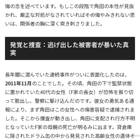
悔の念を述べています。もしこの段階で角田の本性が見抜
かれ、厳正な対処がなされていれば――その悔やみきれない思
いは、関係者の胸に深く突き刺さりました。
発覚と捜査：逃げ出した被害者が暴いた真
実
長年闇に潜んでいた連続事件がついに表面化したのは、
2011年11月
のことでした。その頃、角田の下で監禁状態
に置かれていた40代の女性（F家の長女）が恐怖を振り切
って脱出し、警察に駆け込んだのです。彼女の勇気ある通
報により、まず角田はこの女性への傷害容疑で逮捕されま
した。そこから捜査が動き出し、角田に支配され行方不明
となっていたF家の母親の死亡が明るみに出ます。貸倉庫
に隠されたドラム缶の中から発見された高齢女性の遺体――そ