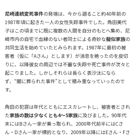
尼崎連続変死事件
の発端は、今から遡ること約40年前の
1987年頃に起きた一人の女性失踪事件でした。角田美代
子はこの頃までに既に複数の人間を自分のもとへ集め、尼
崎市内の自宅で血縁のない者同士による奇妙な
擬似家族
の
共同生活を始めていたとみられます。1987年に最初の被
害者（仮に「Aさん」とします）が消息を絶ったのを皮切
りに、以降彼女の周辺では不審な失踪や死亡事件が次々と
起こりました。しかしそれらは長らく表沙汰になら
ず、“闇に葬られた事件”として積み重なっていったので
す。
角田の犯罪は年代とともにエスカレートし、被害者とされ
た
家族の数は少なくとも4～5家族
に及びました。90年代
末にはBさん一家が乗っ取られ、2000年代前半にはCさ
ん・Dさん一家が標的となり、2009年以降にはEさん・Fさ