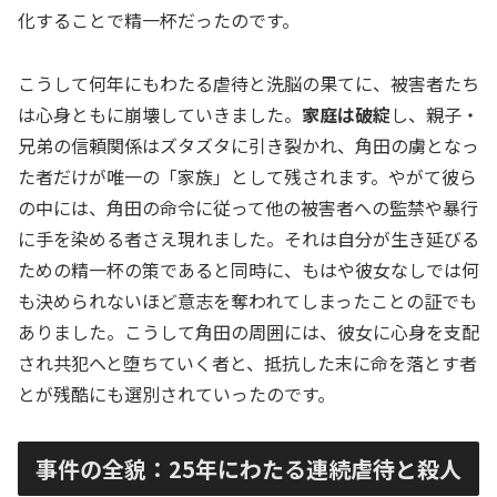
化することで精一杯だったのです。
こうして何年にもわたる虐待と洗脳の果てに、被害者たち
は心身ともに崩壊していきました。
家庭は破綻
し、親子・
兄弟の信頼関係はズタズタに引き裂かれ、角田の虜となっ
た者だけが唯一の「家族」として残されます。やがて彼ら
の中には、角田の命令に従って他の被害者への監禁や暴行
に手を染める者さえ現れました。それは自分が生き延びる
ための精一杯の策であると同時に、もはや彼女なしでは何
も決められないほど意志を奪われてしまったことの証でも
ありました。こうして角田の周囲には、彼女に心身を支配
され共犯へと堕ちていく者と、抵抗した末に命を落とす者
とが残酷にも選別されていったのです。
事件の全貌：25年にわたる連続虐待と殺人