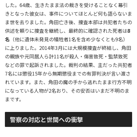
した。64歳、生きたまま法の裁きを受けることなく幕引
きとなった彼女は、事件についてほとんど何も語らないま
ま世を去りました。角田亡き後、捜査本部は共犯者たちの
供述を頼りに捜査を継続し、最終的に確認された死者は
8
名
（他に遺体未発見の犠牲者1名を含め少なくとも9名）
に上りました。2014年3月には大規模捜査が終結し、角田
の親族や元同居人ら計11名が殺人・傷害致死・監禁致死
などの罪で起訴されました。裁判の結果、主だった共犯者
7名には懲役15年から無期懲役までの有罪判決が言い渡さ
れています。また、角田の魔の手から逃れたまま行方不明
になっている人物が2名おり、その安否はいまだ不明のま
まです。
警察の対応と世間への衝撃