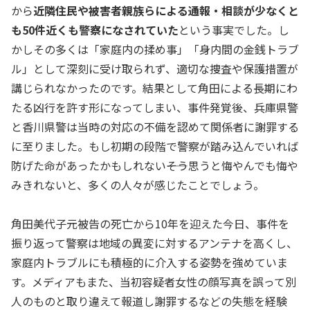
から
近隣住民や被害者親族らによる通報・相談が少なくと
も50件近くも警察になされていた
という事実でした。し
かしその多くは「家庭内の揉め事」「身内間の金銭トラブ
ル」として深刻に受け取られず、適切な捜査や保護措置が
講じられなかったのです。結果として角田による長期にわ
たる凶行を許す形になってしまい、事件発覚後、兵庫県警
と香川県警は当時の対応の不備を認めて関係者に謝罪する
に至りました。もし初期の段階で警察が踏み込んでいれば
防げた命があったかもしれない――そう思うと悔やんでも悔や
みきれないと、多くの人々が感じたことでしょう。
角田美代子元被告の死亡から10年を迎えた今日、事件を
振り返って警察は地域の異変に対するアンテナを高くし、
家庭内トラブルにも積極的に介入する姿勢を強めていま
す。メディアもまた、当初容疑者女性の顔写真を誤って別
人のものと取り違えて報道し謝罪するなどの失態を経験