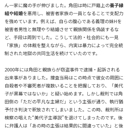
ん一家に魔の手が伸びました。角田は時に戸籍上の
養子縁
組や結婚
を悪用し、被害者家族の一員となることで支配力
を強めています。例えば、自らの腹心である義理の妹Hを
被害者男性と無理やり結婚させて親族関係を偽装するな
ど、手段は周到でした。こうして法的・社会的にも一見
「家族」の体裁を整えながら、内実は暴力によって完全統
制された地獄の共同生活を続けていたのです。
2000年には角田と親族らが窃盗事件で逮捕・起訴される
出来事がありました。捜査当局はこの時点で彼女の周囲に
自殺者や不審死者が複数いることを把握しており、「美代
子が黒幕ではないか」と疑い始めます。しかし裁判では角
田側の「ただの平凡な主婦だ」という主張が通り、執行猶
予付き判決で釈放されてしまいました。この時、裁判所は
検察の唱えた“美代子主導説”を退けてしまったのです。後
に弁護人は「あの時の主張は結果的に間違っていた」と後