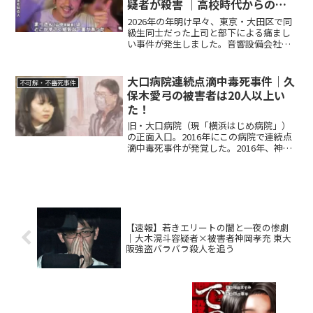
疑者が殺害 ｜高校時代からの旧
友の動機
2026年の年明け早々、東京・大田区で同
級生同士だった上司と部下による痛まし
い事件が発生しました。音響設備会社の
社長・河嶋明宏さん（44）が自宅マンシ
ョンで刺殺され、逮捕された容疑者は河
嶋さんの会社の営業部長・山中正裕容疑
大口病院連続点滴中毒死事件｜久
不可解・不審死事件
者（45）。高校時...
保木愛弓の被害者は20人以上い
た！
旧・大口病院（現「横浜はじめ病院」）
の正面入口。2016年にこの病院で連続点
滴中毒死事件が発覚した。2016年、神奈
川県横浜市の大口病院（事件後に「横浜
はじめ病院」に改称）で、高齢入院患者
が相次いで不審死を遂げる事件が発生し
ました。点滴への...
【速報】若きエリートの闇と一夜の惨劇
｜大木滉斗容疑者×被害者神岡孝充 東大
阪強盗バラバラ殺人を追う