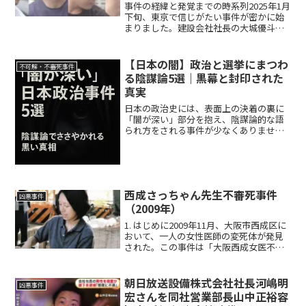
怒り
事件の経緯と発覚までの時系列2025年1月
下旬、東京で信じがたい事件が密かに始
まりました。建設会社社長の大城優斗容
疑者（24）ら7人が、取引先の30代男性を
約3カ月間にわたり監禁し、凄惨な暴行を
繰り返したのです。被害男性は都内や近
【日本の闇】政治と選挙にまつわ
不可解・不審死事件
郊のホテル...
る陰謀論5選｜黒幕と封印された
真実
日本の政治史には、表面上の決着の裏に
「闇が深い」部分を抱え、陰謀論的な語
られ方をされる事件が少なくありませ
ん。本記事では、そうした事件の中から5
つを厳選し、それぞれの概要・背景・問
題点、そして陰謀論的な見解をご紹介し
ます。事件の年号や関係者...
西成さっちゃん先生不審死事件
凶悪事件
（2009年）
1. はじめに2009年11月、大阪市西成区に
おいて、一人の女性医師の変死体が発見
された。この事件は「大阪西成女医不審
死事件」と称され、当時34歳であった矢
島祥子医師がその犠牲者である 。矢島医
師は2007年4月1日より大阪市西成区鶴見
朝日放送設備株式会社社長河嶋明
凶悪事件
橋の...
宏さんを同社営業部長山中正裕容