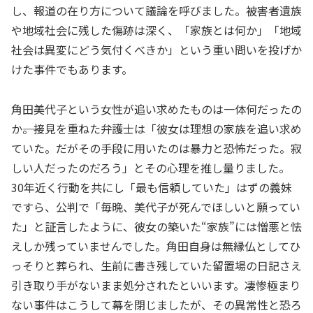
し、報道の在り方について議論を呼びました。被害者遺族
や地域社会に残した傷跡は深く、「家族とは何か」「地域
社会は異変にどう気付くべきか」という重い問いを投げか
けた事件でもあります。
角田美代子という女性が追い求めたものは一体何だったの
か――。接見を重ねた弁護士は「彼女は理想の家族を追い求め
ていた。だがその手段に用いたのは暴力と恐怖だった。寂
しい人だったのだろう」とその心理を推し量りました。
30年近く行動を共にし「最も信頼していた」はずの義妹
ですら、公判で「毎晩、美代子が死んでほしいと願ってい
た」と証言したように、彼女の築いた“家族”には憎悪と怯
えしか残っていませんでした。角田自身は無縁仏としてひ
っそりと葬られ、生前に書き残していた留置場の日記さえ
引き取り手がないまま処分されたといいます。凄惨極まり
ない事件はこうして幕を閉じましたが、その異常性と恐ろ