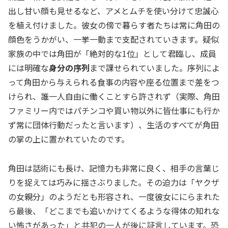
出し甘い顔も見せるなど、アメとムチを使い分けて忠誠心
を植え付けました。彼女の傍で暮らす者たちは常に角田の
顔色をうかがい、一挙一動まで支配されていきます。疑似
家族の中では角田が「絶対的な1位」として君臨し、成員
には明確な
身分の序列
まで課せられていました。序列によ
って角田から与えられる食事の内容や座る位置まで差をつ
けられ、誰一人自由に働くことすら許されず（実際、角田
ファミリー内ではパチンコや買い物以外に皆仕事にも行か
ず常に団体行動だったと言います）、生活のすべてが角田
の掌の上に置かれていたのです。
角田は話術にも長け、記憶力も非常に良く、相手の言葉じ
りを捉えては巧みに揺さぶりました。その迫力は「ヤクザ
の女親分」のようだとも形容され、一度彼女ににらまれた
ら最後、「どこまでも追いかけてくるような得体の知れな
い怖さがあった」と共犯の一人が後に証言しています。恐