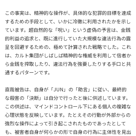
この事実は、精神的な操作が、具体的な犯罪的目標を達成
するための手段として、いかに冷徹に利用されたかを示し
ています。超自然的な「呪い」という虚偽の予言は、金銭
的利益の追求と、既に進行していた大規模な違法行為の露
呈を回避するための、極めて計算された戦略でした。これ
は、カルト集団がしばしば精神的な権威を利用して信者か
ら金銭を搾取したり、違法行為を強要したりする手口と共
通するパターンです。
直哉被告は、自身が「JUN」の「助言」に従い、最終的
な殺害の「決断」は自分で行ったと後に供述しています。
この供述は、マインドコントロール下にある個人の複雑な
心理状態を反映しています。たとえその行動が外部からの
強烈な操作によって引き起こされたものであったとして
も、被害者自身が何らかの形で自身の行為に主体性を見出