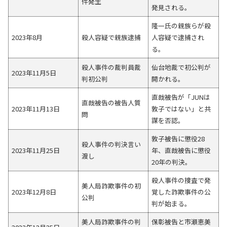
件発生
発見される。
隆一氏の親族らが殺
2023年8月
殺人容疑で親族逮捕
人容疑で逮捕され
る。
殺人事件の裁判員裁
仙台地裁で初公判が
2023年11月5日
判初公判
開かれる。
直哉被告が「JUNは
直哉被告の被告人質
2023年11月13日
敦子ではない」と共
問
謀を否認。
敦子被告に懲役28
殺人事件の判決言い
2023年11月25日
年、直哉被告に懲役
渡し
20年の判決。
殺人事件の捜査で発
美人局詐欺事件の初
2023年12月8日
覚した詐欺事件の公
公判
判が始まる。
美人局詐欺事件の判
保彰被告と市瀬恵美