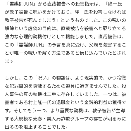
「霊媒師JUN」から直哉被告への殺害指示は、「隆一氏
が敦子被告に呪いをかけており、隆一氏を殺害しなければ
敦子被告が死んでしまう」というものでした。この呪いの
解除という虚偽の目的は、直哉被告を殺害へと駆り立てる
強力な心理的動機付けとして機能しました。直哉被告は、
この「霊媒師JUN」の予言を真に受け、父親を殺害するこ
とが唯一の呪いを解く方法であると信じ込んでいたとされ
ます。
しかし、この「呪い」の物語は、より現実的で、かつ冷徹
な犯罪目的を隠蔽するための道具に過ぎませんでした。殺
人事件の真の動機は二重に存在していました。一つは、被
害者である村上隆一氏の退職金という金銭的利益の獲得で
す。そしてもう一つ、より重要な動機は、敦子被告が主導
する大規模な売春・美人局詐欺グループの存在が明るみに
出るのを阻止することでした。