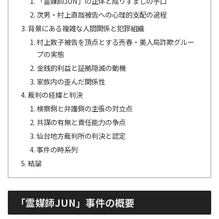
「霊媒師JUN」の正体と成りすましの手口
次男・村上直哉被告への心理的支配の過程
背景にある複雑な人間関係と犯罪組織
村上敦子被告を頂点とする売春・美人局詐欺グルー
プの実態
金銭的利益と証拠隠滅の動機
家族内の歪んだ関係性
裁判の経緯と判決
検察側と弁護側の主張の対立点
共謀の有無と責任能力の争点
仙台地方裁判所の判決と認定
事件の時系列
結論
「霊媒師JUN」事件の概要