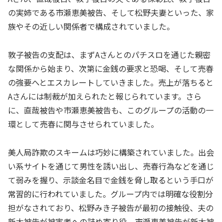
の実姉である市瀬恵美被告、そして松野夫妻といった、家
族やその近しい関係者で構成されていました。
敦子被告の支配は、まずAさんとのパチスロを通じた親密
な関係から始まり、次第に金銭の要求と恐喝、そして売春
の強要へとエスカレートしていきました。売上が落ちると
Aさんには制裁が加えられたと報じられています。さら
に、直哉被告や市瀬恵美被告も、このグループの活動の一
環として売春に関与させられていました。
美人局詐欺のスキームは巧妙に構築されていました。出会
い系サイトを通じて男性を誘い出し、売春行為などを通じ
て弱みを握り、示談金名目で金銭を脅し取るという手口が
常習的に行われていました。グループ内では明確な役割分
担がなされており、松野みき子被告が最初の接触役、夫の
新太被告が被害者への詰め寄り役、市瀬恵美被告が新太被