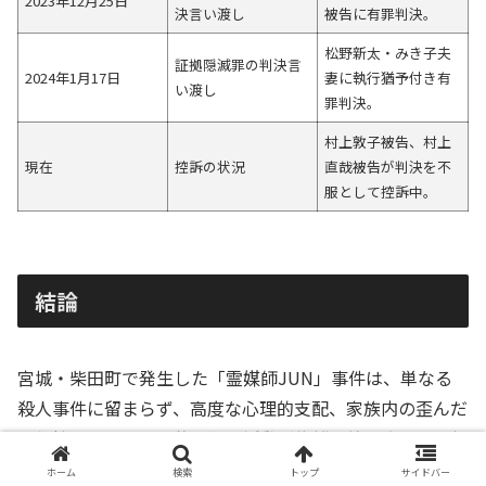
2023年12月25日
決言い渡し
被告に有罪判決。
松野新太・みき子夫
証拠隠滅罪の判決言
2024年1月17日
妻に執行猶予付き有
い渡し
罪判決。
村上敦子被告、村上
現在
控訴の状況
直哉被告が判決を不
服として控訴中。
結論
宮城・柴田町で発生した「霊媒師JUN」事件は、単なる
殺人事件に留まらず、高度な心理的支配、家族内の歪んだ
関係性、そして組織的な犯罪活動が複雑に絡み合った、極
めて特異な事件としてその全貌が明らかになりました。
ホーム
検索
トップ
サイドバー