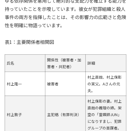
ゆる依存関係を悪用して絶対的な支配力を確立する能力を
持っていたことを示唆しています。彼女が犯罪組織と殺人
事件の両方を指揮したことは、その影響力の広範さと危険
性を明確に物語っています。
表1：主要関係者相関図
関係性（被害者・加
氏名
詳細
害者・共犯者）
村上直哉、村上保彰
村上隆一
被害者
の実父。Aさんの元
夫。
村上保彰の妻。村上
直哉の義理の姉。架
村上敦子
主犯格（有罪判決）
空の「霊媒師JUN」
になりすまし、犯罪
グループの首謀者。