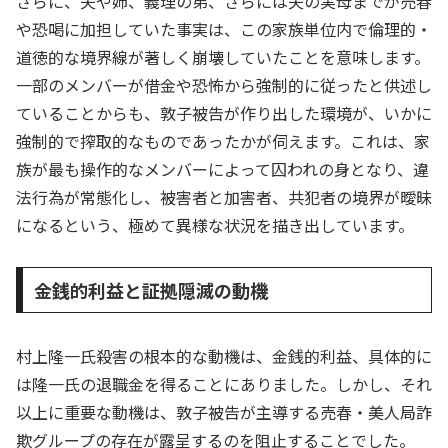
さらに、夫や姉、義理の弟、さらには夫の実母までが売春
や恐喝に加担していた事実は、この家族単位内で倫理的・
道徳的な境界線が著しく崩壊していたことを意味します。
一部のメンバーが借金や恐怖から強制的に従ったと供述し
ていることからも、敦子被告が作り出した環境が、いかに
強制的で搾取的なものであったかが伺えます。これは、家
族が最も操作的なメンバーによって囚われの身となり、違
法行為が常態化し、被害者と加害者、共犯者の境界が曖昧
になるという、極めて異様な状況を描き出しています。
金銭的利益と証拠隠滅の動機
村上隆一氏殺害の根本的な動機は、金銭的利益、具体的に
は隆一氏の退職金を得ることにありました。しかし、それ
以上に重要な動機は、敦子被告が主導する売春・美人局詐
欺グループの存在が露呈するのを阻止することでした。