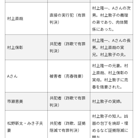
村上隆一、Aさんの次
直接の実行犯（有罪
男。村上敦子の義理
村上直哉
判決）
の弟であり、肉体関
係にあった。
村上隆一、Aさんの長
共犯者（詐欺で有罪
村上保彰
男。村上直哉の実
判決）
兄。村上敦子の夫。
村上隆一の元妻。村
上直哉、村上保彰の
Aさん
被害者（売春強要）
実母。村上敦子に売
春を強要された。
共犯者（詐欺で有罪
市瀬恵美
村上敦子の実姉。
判決）
村上敦子の知人。凶
松野新太・みき子夫
共犯者（詐欺、証拠
器の包丁を焼却・埋
妻
隠滅で有罪判決）
めるなど証拠隠滅に
関与。