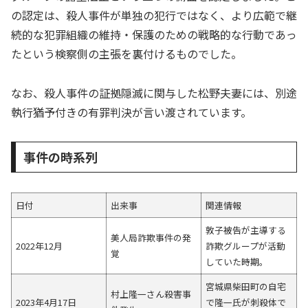
の認定は、殺人事件が単独の犯行ではなく、より広範で継
続的な犯罪組織の維持・保護のための戦略的な行動であっ
たという検察側の主張を裏付けるものでした。
なお、殺人事件の証拠隠滅に関与した松野夫妻には、別途
執行猶予付きの有罪判決が言い渡されています。
事件の時系列
日付
出来事
関連情報
敦子被告が主導する
美人局詐欺事件の発
2022年12月
詐欺グループが活動
覚
していた時期。
宮城県柴田町の自宅
村上隆一さん殺害事
2023年4月17日
で隆一氏が刺殺体で