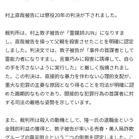
村上直哉被告には懲役20年の判決が下されました。
裁判所は、村上敦子被告が「霊媒師JUN」になりすま
し、直哉被告を操って父親を殺害させたことを明確に認定
しました。判決文では、敦子被告が「事件の首謀者として
霊能力者になりすまし、言葉巧みに殺害に誘導して、自ら
の手を汚さないように実行した」と厳しく指摘されまし
た。この判決は、直接的な暴力を伴わない心理的支配が、
重大な犯罪の主要な原因となり得ることを司法が明確に認
めた画期的なものであり、間接的な犯罪行為の首謀者に対
する司法の厳格な姿勢を示しています。
また、裁判所は殺人の動機として、隆一氏の退職金という
金銭的利益の獲得と、敦子被告が率いる売春・美人局詐欺
グループの露呈阻止という二つの側面を認定しました。こ