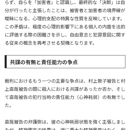
らず、自らを「加害者」と認識し、最終的な「決断」は自
分が行ったと主張したことは、被害者と加害者の境界線が
曖昧になる、心理的支配の特異な性質を反映しています。
この矛盾は、極度の心理的影響下にある個人の内面を法的
に評価する際の困難さを示し、自由意志と犯罪意図に関す
る従来の概念を再考させる契機となります。
共謀の有無と責任能力の争点
裁判におけるもう一つの主要な争点は、村上敦子被告と村
上直哉被告の間に殺人における共謀があったか否か、そし
て直哉被告の犯行当時の責任能力（心神耗弱）の有無でし
た。
直哉被告の弁護側は、彼の心神耗弱状態を強く主張しまし
たが、精神鑑定の結果は、彼に重大な精神異常はなく、刑