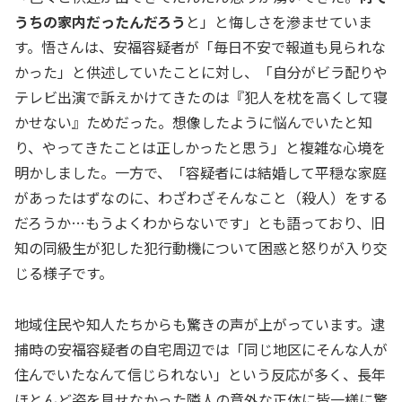
うちの家内だったんだろう
と」と悔しさを滲ませていま
す。悟さんは、安福容疑者が「毎日不安で報道も見られな
かった」と供述していたことに対し、「自分がビラ配りや
テレビ出演で訴えかけてきたのは『犯人を枕を高くして寝
かせない』ためだった。想像したように悩んでいたと知
り、やってきたことは正しかったと思う」と複雑な心境を
明かしました。一方で、「容疑者には結婚して平穏な家庭
があったはずなのに、わざわざそんなこと（殺人）をする
だろうか…もうよくわからないです」とも語っており、旧
知の同級生が犯した犯行動機について困惑と怒りが入り交
じる様子です。
地域住民や知人たちからも驚きの声が上がっています。逮
捕時の安福容疑者の自宅周辺では「同じ地区にそんな人が
住んでいたなんて信じられない」という反応が多く、長年
ほとんど姿を見せなかった隣人の意外な正体に皆一様に驚