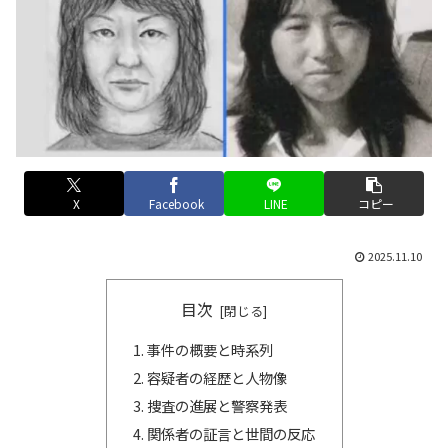
X
Facebook
LINE
コピー
2025.11.10
目次
事件の概要と時系列
容疑者の経歴と人物像
捜査の進展と警察発表
関係者の証言と世間の反応