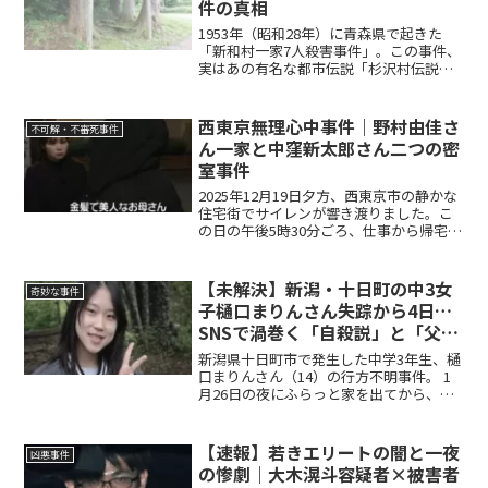
件の真相
1953年（昭和28年）に青森県で起きた
「新和村一家7人殺害事件」。この事件、
実はあの有名な都市伝説「杉沢村伝説」
の元ネタになったと言われているんで
す。今回は、この衝撃的な事件の全貌
と、なぜ犯人が「無罪」になったのか、
西東京無理心中事件｜野村由佳さ
不可解・不審死事件
そしてその後の社会にど...
ん一家と中窪新太郎さん二つの密
室事件
2025年12月19日夕方、西東京市の静かな
住宅街でサイレンが響き渡りました。こ
の日の午後5時30分ごろ、仕事から帰宅し
た40代の父親が自宅に入ろうとして異変
に気付きます。玄関ドアに内側からチェ
ーンロックが掛かり、家の中から物音が
【未解決】新潟・十日町の中3女
奇妙な事件
するのに誰...
子樋口まりんさん失踪から4日…
SNSで渦巻く「自殺説」と「父親
への疑念」の真相まとめ
新潟県十日町市で発生した中学3年生、樋
口まりんさん（14）の行方不明事件。 1
月26日の夜にふらっと家を出てから、今
日（31日）で4日が経ちました。「たった
20分で通報？」「スマホを置いていっ
た？」不可解な点が多すぎるこの事件、
【速報】若きエリートの闇と一夜
凶悪事件
SNSでは心...
の惨劇｜大木滉斗容疑者×被害者