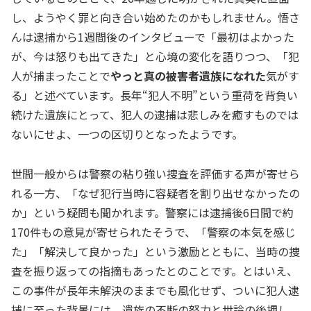
し、ようやく罪と向き合い始めたのかもしれません。悟さ
んは逮捕から1週間後のインタビューで「最初はよかった
が、今は怒りも出てきた」と心境の変化を語りつつ、「犯
人が捕まったことで
やっと真の被害者遺族になれた
気がす
る」と述べています。長年“犯人不明”という重荷を背負い
続けた遺族にとって、犯人の逮捕は悲しみを癒すものでは
ないにせよ、一つの区切りとなったようです。
世間一般からは警察の粘り強い捜査を評価する声が寄せら
れる一方、「なぜ犯行当時に容疑者を割り出せなかったの
か」という疑問も聞かれます。警察には逮捕後6日間で約
170件もの意見が寄せられたそうで、「警察の本気を感じ
た」「解決して良かった」という激励とともに、当時の捜
査を振り返っての指摘もあったとのことです。とはいえ、
この事件が長年未解決のままでも風化せず、ついに犯人逮
捕に至った背景には、遺族の不断の努力と世論の後押し、