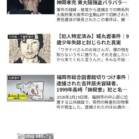
神岡孝充 東大阪強盗バラバラ殺
人を追う
事件の経緯 – 発覚から逮捕までの時系列
大阪府東大阪市の生駒山中で切断された
男性遺体が発見されたこの事件は、被害
者が国土交通省職員だったこと、そして
遺体がバラバラに遺棄された凄惨さから
全国に大きな衝撃を与えました。以下、
【犯人特定済み】城丸君事件｜9
不可解・不審死事件
事件発覚から犯人逮捕...
歳少年失踪と封じられた真実
「ワタナベさんのお母さんが、僕の物を
知らないうちに借りた。それを返したい
から来てくれと言うんだ」――そんな不自然
な電話の誘いに導かれ、小学4年生の城丸
秀徳くん（当時9歳）は家を出て行ったま
ま姿を消しました。1984年、札幌の閑静
福岡市総合図書館切りつけ事件｜
凶悪事件
な住宅街で起...
逮捕された吉井辰夫容疑者、
1999年長崎「妹殺害」犯と名
前・年齢が完全一致
2026年2月19日夜、福岡市の中心部に位
置する公共施設で、突然の無差別刃物事
件が発生した。逮捕されたのは61歳の無
職の男。その名は「吉井辰夫」。この名
前が報道されると、ネット上では即座に
ある「一致」が指摘され始めた——1999
年に長崎県壱...