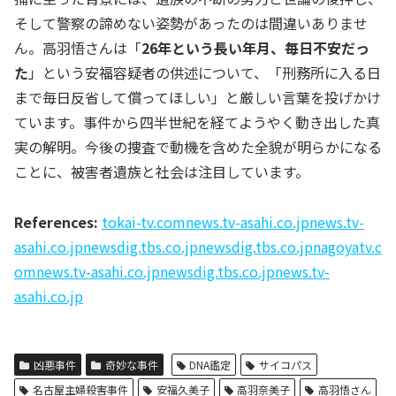
そして警察の諦めない姿勢があったのは間違いありませ
ん。高羽悟さんは「
26年という長い年月、毎日不安だっ
た
」という安福容疑者の供述について、「刑務所に入る日
まで毎日反省して償ってほしい」と厳しい言葉を投げかけ
ています。事件から四半世紀を経てようやく動き出した真
実の解明。今後の捜査で動機を含めた全貌が明らかになる
ことに、被害者遺族と社会は注目しています。
References:
tokai-tv.com
news.tv-asahi.co.jp
news.tv-
asahi.co.jp
newsdig.tbs.co.jp
newsdig.tbs.co.jp
nagoyatv.c
om
news.tv-asahi.co.jp
newsdig.tbs.co.jp
news.tv-
asahi.co.jp
凶悪事件
奇妙な事件
DNA鑑定
サイコパス
名古屋主婦殺害事件
安福久美子
高羽奈美子
高羽悟さん