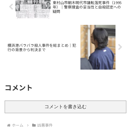
東村山市朝木明代市議転落死事件（1995
年）｜警察捜査の妥当性と自殺認定への
疑問
横浜港バラバラ殺人事件を総まとめ｜犯
行の背景から判決まで
コメント
コメントを書き込む
ホーム
凶悪事件