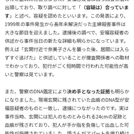
出頭しており、取り調べに対して「
（容疑は）合っていま
す
」と述べ、容疑を認めたといいます。この発表により、
1999年の事件発生から長年未解決だった主婦殺害事件は
大きな節目を迎えました。逮捕後の調べで、安福容疑者の
供述から事件当日の新たな詳細も明らかになっています。
例えば「玄関付近で奈美子さんを襲った後、居間には入ら
ずすぐ逃げた」と供述していることが捜査関係者への取材
でわかっており、犯行がごく短時間で行われた可能性が高
いと警察は見ています。
また、警察のDNA鑑定により
決め手となった証拠
も明らか
になりました。現場玄関に残されていた血痕のDNA型が安
福容疑者のものと一致し、逮捕につながったのです。実は
事件当時、玄関には犯人のものとみられる24cmの足跡と
血痕が残されており、犯人が手か指を負傷して出血した可
能性が指摘されていました。悟さんがアパートを借り続け