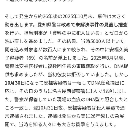
そして発生から約26年後の2025年10月末、事件は大きく
動き出します。愛知県警は
改めて未解決事件の見直し捜査
を行い、担当刑事が「資料の中に犯人はいる」とゼロから
洗い直しを進めました。その結果、当時5000人以上いた
聞き込み対象者が数百人にまで絞られ、その中に安福久美
子容疑者（69）の名前が浮上しました。2025年8月以降、
警察は安福容疑者に複数回任意の事情聴取を行い、DNA提
供も求めましたが、当初彼女は拒否していました。しかし
10月30日
になって安福容疑者は一転してDNA任意提出に
応じ、その日のうちに名古屋西警察署に1人で出頭しまし
た。警察が保管していた現場の血痕のDNA型と照合したと
ころ一致し、翌10月31日夜、安福容疑者は殺人容疑で通
常逮捕されました。逮捕は発生から実に26年越しの急展
開で、当時を知る人々にも大きな衝撃を与えました。