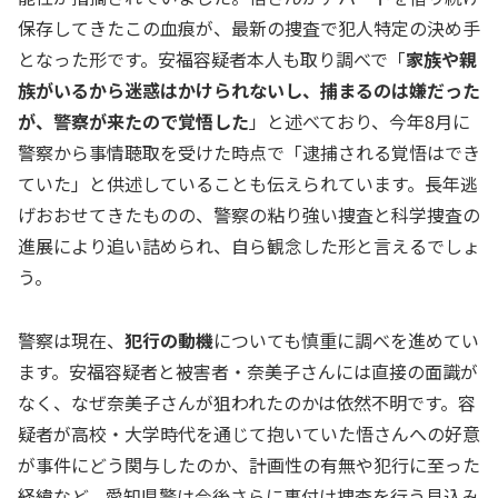
保存してきたこの血痕が、最新の捜査で犯人特定の決め手
となった形です。安福容疑者本人も取り調べで「
家族や親
族がいるから迷惑はかけられないし、捕まるのは嫌だった
が、警察が来たので覚悟した
」と述べており、今年8月に
警察から事情聴取を受けた時点で「逮捕される覚悟はでき
ていた」と供述していることも伝えられています。長年逃
げおおせてきたものの、警察の粘り強い捜査と科学捜査の
進展により追い詰められ、自ら観念した形と言えるでしょ
う。
警察は現在、
犯行の動機
についても慎重に調べを進めてい
ます。安福容疑者と被害者・奈美子さんには直接の面識が
なく、なぜ奈美子さんが狙われたのかは依然不明です。容
疑者が高校・大学時代を通じて抱いていた悟さんへの好意
が事件にどう関与したのか、計画性の有無や犯行に至った
経緯など、愛知県警は今後さらに裏付け捜査を行う見込み