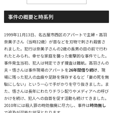
事件の概要と時系列
1999年11月13日、名古屋市西区のアパートで主婦・高羽
奈美子さん（当時32歳）が首などを刃物で刺され殺害さ
れました。犯行は奈美子さんの2歳の長男の目の前で行わ
れたとみられ、幸せな家庭を襲った衝撃的な事件でした。
事件発生当初、犯人は特定できず捜査は難航。高羽さんの
夫・悟さんは事件現場のアパートを
26年間借り続け
、現
場に残った犯人の血痕や足跡を保存するなど「妻の死を無
駄にしない」という一心で手がかりを守り抜きました。ま
た、悟さんは長年にわたりチラシ配りやメディアへの呼び
かけを続け、犯人への自首を促す活動も続けてきました。
2010年には殺人罪の時効撤廃に尽力し、事件は
時効無し
で追及が可能な状況となります。