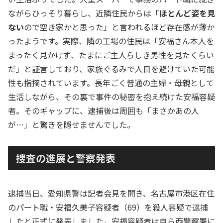
ながらひっそり暮らし、近隣住民からは「
ほとんど姿を見
ない
ので空き家かと思った」と言われるほど存在感が薄か
ったようです。実際、隣の工場の住民は「安福さん本人を
まったく見かけず、たまにご主人らしき男性を見たくらい
だ」と証言しており、家族ぐるみで人目を避けていた可能
性も指摘されています。長年ごく普通の主婦・母親として
生活しながら、その裏で事件の秘密を抱え続けた安福容疑
者。そのギャップに、逮捕後は周囲も「まさかあの人
が…」と驚きを隠せませんでした。
捜査の進展と警察発表
逮捕当日、愛知県警は記者会見を開き、名古屋市港区在住
のパート職・安福久美子容疑者（69）を殺人容疑で逮捕
したと正式に発表しました。安福容疑者は自ら西警察署に