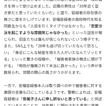
きを持って受け止めました。近隣の男性は「30年近く空
き家だと思っていたくらいだ」と語り、容疑者の存在感の
無さに首をかしげています。安福容疑者の高校時代を知る
同級生からも「人目を引くタイプではなかった」「
恋愛沙
汰を起こすような雰囲気じゃなかった
」といった証言が報
じられ、旧友たちは誰もが信じられないという様子です。
また、SNS上でも「26年も逃げ切っていたなんて恐ろし
い」「身近にこんな秘密を抱えた人がいたなんてゾッとす
る」といった驚きの投稿や、「被害者家族の執念に頭が下
がる」「時効が撤廃されて本当に良かった」という声が多
数見られ、世間の関心の高さがうかがえます。
一方で、安福容疑者本人は取り調べの中で被害者に対する
謝罪の言葉も口にしているようです。警察によれば、安福
容疑者は「
奈美子さんに申し訳ないと思っている
」と供述
しているとのことで、26年越しに明かされた真実に直面