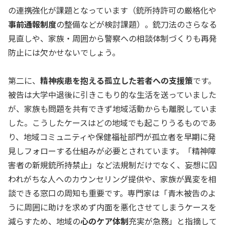
の連携強化が課題となっています（銃所持許可の厳格化や
事前通報制度
の整備などが検討課題）。銃刀法のさらなる
見直しや、家族・周囲から警察への相談体制づくりも再発
防止には欠かせないでしょう。
第二に、
精神疾患を抱える孤立した若者への支援策
です。
被告は大学中退後に引きこもり的な生活を送っていました
が、家族も問題を共有できず地域活動からも離脱していま
した。こうしたケースはどの地域でも起こりうるものであ
り、地域コミュニティや保健福祉部門が孤立者を早期に発
見しフォローする仕組みが必要とされています。「精神障
害者の新規銃所持禁止」など法規制だけでなく、妄想に囚
われがちな人へのカウンセリング提供や、家族が異変を相
談できる窓口の周知も重要です。専門家は「青木被告のよ
うに周囲に助けを求めず内面を悪化させてしまうケースを
減らすため、地域の
心のケア体制
充実が急務」と指摘して