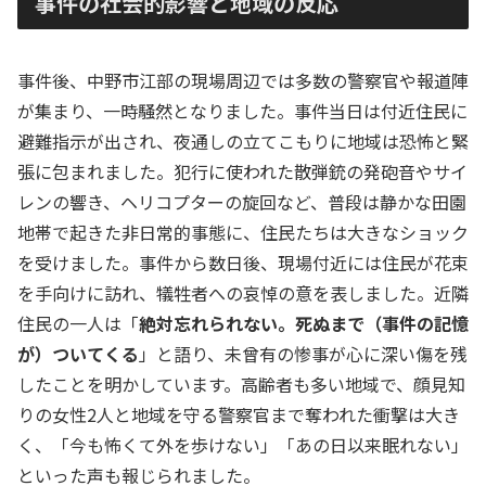
事件の社会的影響と地域の反応
事件後、中野市江部の現場周辺では多数の警察官や報道陣
が集まり、一時騒然となりました。事件当日は付近住民に
避難指示が出され、夜通しの立てこもりに地域は恐怖と緊
張に包まれました。犯行に使われた散弾銃の発砲音やサイ
レンの響き、ヘリコプターの旋回など、普段は静かな田園
地帯で起きた非日常的事態に、住民たちは大きなショック
を受けました。事件から数日後、現場付近には住民が花束
を手向けに訪れ、犠牲者への哀悼の意を表しました。近隣
住民の一人は「
絶対忘れられない。死ぬまで（事件の記憶
が）ついてくる
」と語り、未曾有の惨事が心に深い傷を残
したことを明かしています。高齢者も多い地域で、顔見知
りの女性2人と地域を守る警察官まで奪われた衝撃は大き
く、「今も怖くて外を歩けない」「あの日以来眠れない」
といった声も報じられました。