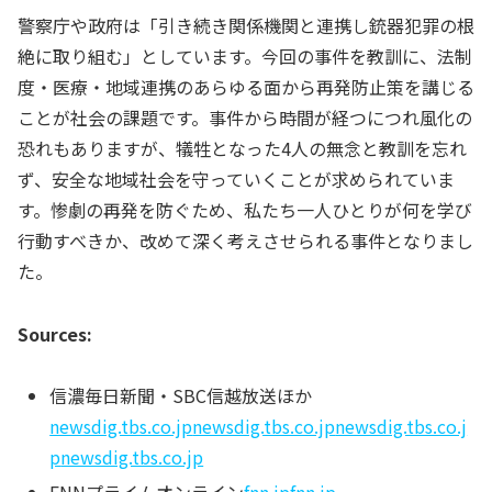
警察庁や政府は「引き続き関係機関と連携し銃器犯罪の根
絶に取り組む」としています。今回の事件を教訓に、法制
度・医療・地域連携のあらゆる面から再発防止策を講じる
ことが社会の課題です。事件から時間が経つにつれ風化の
恐れもありますが、犠牲となった4人の無念と教訓を忘れ
ず、安全な地域社会を守っていくことが求められていま
す。惨劇の再発を防ぐため、私たち一人ひとりが何を学び
行動すべきか、改めて深く考えさせられる事件となりまし
た。
Sources:
信濃毎日新聞・SBC信越放送ほか
newsdig.tbs.co.jp
newsdig.tbs.co.jp
newsdig.tbs.co.j
p
newsdig.tbs.co.jp
FNNプライムオンライン
fnn.jp
fnn.jp