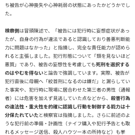
ち被告が心神喪失や心神耗弱の状態にあったかどうかでし
た。
検察側
は冒頭陳述で、「被告には犯行時に妄想症状があっ
たが、自身の行為が違法であると認識しており善悪判断能
力に問題はなかった」と指摘し、完全な責任能力が認めら
れると主張しました。犯行形態について「類を見ないほど
悪質」であり、被告の妄想性を考慮しても
死刑を選択する
のはやむを得ない
と論告で強調しています。実際、被告が
犯行直後に母親へ「絞首刑になるのは嫌だ」と漏らしてい
た事実や、犯行時に現場に居合わせた第三者の男性（通報
者）には危害を加えず見逃していた点などから、
殺害行為
の違法性・重大性を的確に認識し行動を制御する能力は十
分保たれていた
と検察官は指摘しました。さらに前述のよ
うな犯行前の準備・計画性（ナイフ購入や犯行予告とも取
れるメッセージ送信、殺人ハウツー本の所持など）も挙