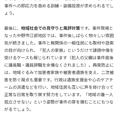
事件への即応力を高める訓練・装備投資が求められるでし
ょう。
最後に、
地域社会での見守りと風評対策
です。事件現場と
なった中野市江部地区では、事件後しばらく物々しい雰囲
気が続きました。事件と無関係の一般住民にも取材や詮索
の目が向けられ、「犯人の家族」というだけで誹謗中傷を
受けるケースも報じられています（犯人の父親は事件直後
に議長職・議員辞職を余儀なくされました）。再発防止に
は、地域ぐるみで加害者家族や被害者遺族を支え、二次被
害を防ぐ視点も重要です。行政は遺族支援金や心のケアチ
ームの派遣などを行い、地域住民も互いに声を掛け合って
正常な日常を取り戻す努力をしています。「地域の誰一人
孤立させない」という姿勢が事件の芽を摘むことにもつな
がるでしょう。