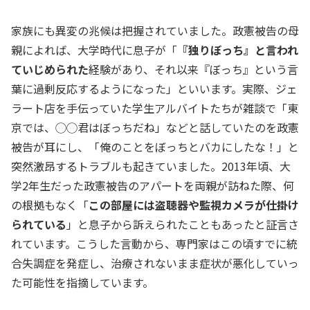
家族にも異変の兆候は把握されていました。政憲被告の母
親によれば、大学時代に息子が「
『独りぼっち』と言われ
ていじめられた
経験があり、それ以来『ぼっち』という言
葉に過剰反応するようになった」といいます。実際、ジェ
ラート店を手伝っていた学生アルバイトたちが雑談で「東
京では、◯◯君はぼっちだね」などと話していたのを政憲
被告が耳にし、「俺のことをぼっちとバカにしたな！」と
突然激昂するトラブルも起きていました。2013年頃、大
学2年生だった政憲被告のアパートを両親が訪ねた際、何
の根拠もなく「
この部屋には盗聴器や監視カメラが仕掛け
られている
」と息子から訴えられたこともあったと証言さ
れています。こうした言動から、専門家はこの頃すでに統
合失調症を発症し、治療されないまま症状が悪化していっ
た可能性を指摘しています。