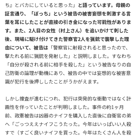
ち』とバカにしていると思った」
と語っています。母親の
証言通り、「ぼっち」という被告の被害妄想を刺激する言
葉を耳にしたことが直接の引き金になった可能性がありま
す。また、2人目の女性（村上さん）を追いかけて刺した
後、現場に駆け付けてきた警察官2人を猟銃で襲撃した理
由について、被告は
「警察官に射殺されると思ったので、
撃たれる前に猟銃を発射した」と説明しました。すなわち
「自分が殺される前に相手を殺した」という被告なりの自
己防衛の論理が動機にあり、被告の中では妄想的な被害意
識が犯行を後押ししたことがうかがえます。
しかし捜査が進むにつれ、犯行は突発的な衝動ではなく計
画性を伴っていたことが判明しました。事件の約1ヶ月
前、政憲被告は凶器のナイフを購入した直後に自衛官の弟
へ「ごっつええナイフこうたった。今年はいっぱいい人殺
すで（すごく良いナイフを買った。今年はたくさん人を殺