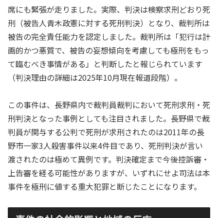
席にも緊張が走りました。実際、判決は検察求刑どおり死
刑（被告人青木政憲に対する死刑判決）となり、裁判所は
被告の完全責任能力を認定しました。裁判所は「犯行は計
画的かつ悪質で、被告の妄想傾向を考慮しても極刑をもっ
て臨むべき事情がある」と判断したと報じられています
（判決理由の詳細は2025年10月現在報道段階）。
この事件は、長野県内で裁判員裁判において死刑求刑・死
刑判決となった事例としても注目されました。長野県で裁
判員が関与する公判で死刑が求刑されたのは2011年の長
野市一家3人殺害事件以来4件目であり、死刑判決が言い
渡されたのは極めて異例です。判決確定まで今後控訴審・
上告審を経る可能性がありますが、いずれにせよ司法は本
事件を極刑に値する重大犯罪と断じたことになります。