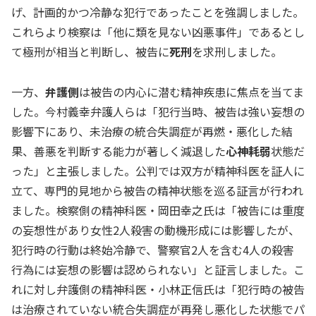
げ、計画的かつ冷静な犯行であったことを強調しました。
これらより検察は「他に類を見ない凶悪事件」であるとし
て極刑が相当と判断し、被告に
死刑
を求刑しました。
一方、
弁護側
は被告の内心に潜む精神疾患に焦点を当てま
した。今村義幸弁護人らは「犯行当時、被告は強い妄想の
影響下にあり、未治療の統合失調症が再燃・悪化した結
果、善悪を判断する能力が著しく減退した
心神耗弱
状態だ
った」と主張しました。公判では双方が精神科医を証人に
立て、専門的見地から被告の精神状態を巡る証言が行われ
ました。検察側の精神科医・岡田幸之氏は「被告には重度
の妄想性があり女性2人殺害の動機形成には影響したが、
犯行時の行動は終始冷静で、警察官2人を含む4人の殺害
行為には妄想の影響は認められない」と証言しました。こ
れに対し弁護側の精神科医・小林正信氏は「犯行時の被告
は治療されていない統合失調症が再発し悪化した状態でパ