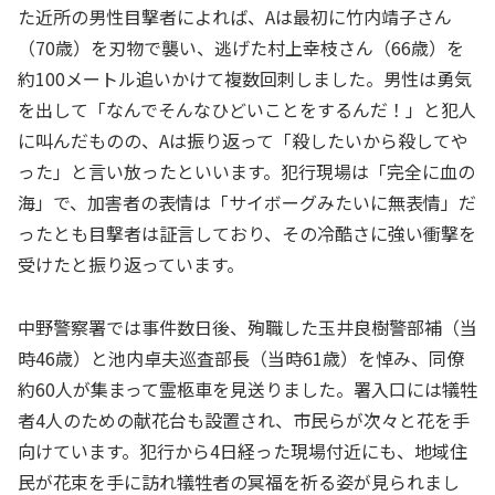
た近所の男性目撃者によれば、Aは最初に竹内靖子さん
（70歳）を刃物で襲い、逃げた村上幸枝さん（66歳）を
約100メートル追いかけて複数回刺しました。男性は勇気
を出して「なんでそんなひどいことをするんだ！」と犯人
に叫んだものの、Aは振り返って「殺したいから殺してや
った」と言い放ったといいます。犯行現場は「完全に血の
海」で、加害者の表情は「サイボーグみたいに無表情」だ
ったとも目撃者は証言しており、その冷酷さに強い衝撃を
受けたと振り返っています。
中野警察署では事件数日後、殉職した玉井良樹警部補（当
時46歳）と池内卓夫巡査部長（当時61歳）を悼み、同僚
約60人が集まって霊柩車を見送りました。署入口には犠牲
者4人のための献花台も設置され、市民らが次々と花を手
向けています。犯行から4日経った現場付近にも、地域住
民が花束を手に訪れ犠牲者の冥福を祈る姿が見られまし