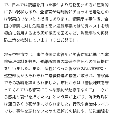
で、日本では銃器を用いた事件より刃物犯罪の方が圧倒的
に多い現状もあり、全警官が常時防弾チョッキを着込むの
は現実的でないとの指摘もあります。警察庁は事件後、全
国の警察に対し危険度の高い通報事案では防弾ベストを積
極的に着用するよう周知徹底を図るなど、殉職事故の再発
防止策を検討しています（※公式発表）。
地元中野市では、事件直後に市役所が災害対応に準じた危
機管理体制を敷き、避難所設置の準備や住民への情報提供
を行いました。また、犠牲となった警察官2名は警部補・
巡査部長からそれぞれ
二階級特進
の措置が取られ、警察葬
でその功績を讃えられました。市民からは「普段地域を守
ってくれている警官にこんな悲劇が起きるなんて」「心か
ら感謝と哀悼を捧げたい」という声が上がり、殉職現場に
は連日多くの花が手向けられました。行政や自治体レベル
でも、事件を忘れないための追悼式の検討や、防災無線を