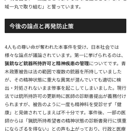
域一丸で取り組む」と誓っています。
今後の論点と再発防止策
4人もの尊い命が奪われた本事件を受け、日本社会では
様々な論点が議論されています。第一に挙げられるのは、
猟銃など銃器所持許可と精神疾患の管理
についてです。青
木政憲被告は法の範囲で複数の銃器を所持していました
が、その精神状態に重大な異常が潜んでいても適切に検
出・対処されないまま惨事を起こしてしまいました。現行
法では銃所持許可の更新時に医師の診断書提出が義務付け
られますが、被告のように一度も精神科を受診せず「健
康」と見做されてしまえば不十分です。事件後、一部の医
師からは「猟銃所持希望者の精神状態の診断書発行に慎重
にならざるを得ない」との声も上がっており、行政と医療