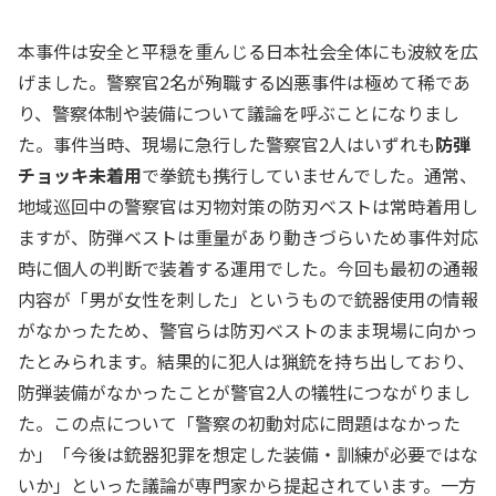
本事件は安全と平穏を重んじる日本社会全体にも波紋を広
げました。警察官2名が殉職する凶悪事件は極めて稀であ
り、警察体制や装備について議論を呼ぶことになりまし
た。事件当時、現場に急行した警察官2人はいずれも
防弾
チョッキ未着用
で拳銃も携行していませんでした。通常、
地域巡回中の警察官は刃物対策の防刃ベストは常時着用し
ますが、防弾ベストは重量があり動きづらいため事件対応
時に個人の判断で装着する運用でした。今回も最初の通報
内容が「男が女性を刺した」というもので銃器使用の情報
がなかったため、警官らは防刃ベストのまま現場に向かっ
たとみられます。結果的に犯人は猟銃を持ち出しており、
防弾装備がなかったことが警官2人の犠牲につながりまし
た。この点について「警察の初動対応に問題はなかった
か」「今後は銃器犯罪を想定した装備・訓練が必要ではな
いか」といった議論が専門家から提起されています。一方