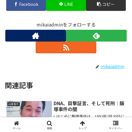
Facebook
LINE
コピー
mikaiadminをフォローする
mikaiadmin
関連記事
DNA、目撃証言、そして死刑｜飯
凶悪事件
塚事件の闇
I. はじめに飯塚事件は、1992年2月20日に
福岡県飯塚市で発生した、小学1年生の女
児2名が登校途中に誘拐され、殺害された
ホーム
検索
トップ
サイドバー
痛ましい事件である。事件の翌日には遺