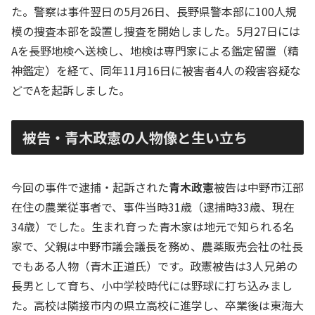
た。警察は事件翌日の5月26日、長野県警本部に100人規
模の捜査本部を設置し捜査を開始しました。5月27日には
Aを長野地検へ送検し、地検は専門家による鑑定留置（精
神鑑定）を経て、同年11月16日に被害者4人の殺害容疑な
どでAを起訴しました。
被告・青木政憲の人物像と生い立ち
今回の事件で逮捕・起訴された
青木政憲
被告は中野市江部
在住の農業従事者で、事件当時31歳（逮捕時33歳、現在
34歳）でした。生まれ育った青木家は地元で知られる名
家で、父親は中野市議会議長を務め、農薬販売会社の社長
でもある人物（青木正道氏）です。政憲被告は3人兄弟の
長男として育ち、小中学校時代には野球に打ち込みまし
た。高校は隣接市内の県立高校に進学し、卒業後は東海大