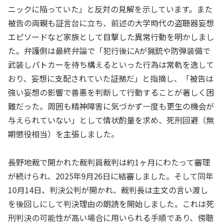
ニックに陥っていた」と反対の見解を示しています。また
被告の両親も証言台に立ち、前述の大学時代の盗聴器妄想
エピソードなど家族として目撃した異常行動を明かしまし
た。弁護側は最終弁論で「犯行後にAが猟銃や防弾装備で
武装しパトカーを待ち構えるといった行為は常軌を逸して
おり、妄想に支配されていた証拠だ」と指摘し、「被告は
強い妄想の影響で善悪を判断して行動することが著しく困
難だった。周囲も精神障害に気づかず一度も更生の機会が
与えられていない」として情状酌量を求め、死刑回避（無
期懲役相当）を主張しました。
長野地裁で開かれた裁判員裁判は約1ヶ月にわたって審理
が続けられ、2025年9月26日に結審しました。そして同年
10月14日、判決公判が開かれ、裁判長は主文の言い渡し
を後回しにして判決理由の朗読を開始しました。これは死
刑判決の可能性が高い場合に用いられる手順であり、傍聴