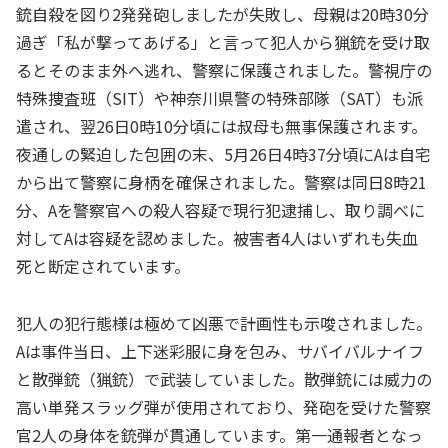
銃自殺を図り2発発砲しましたが失敗し、母親は20時30分
過ぎ「私が撃ってあげる」と言って犯人から猟銃を受け取
るとそのまま外へ逃れ、警察に保護されました。警視庁の
特殊捜査班（SIT）や神奈川県警の特殊部隊（SAT）も派
遣され、翌26日0時10分頃には叔母も無事保護されます。
夜通しの緊迫した包囲の末、5月26日4時37分頃にAは自宅
から出て警察に身柄を確保されました。警察は同日8時21
分、Aを警察官への殺人容疑で現行犯逮捕し、取り調べに
対してAは容疑を認めました。被害者4人はいずれも失血
死と断定されています。
犯人の犯行態様は極めて凶悪で計画性も示唆されました。
Aは事件当日、上下迷彩服に身を包み、サバイバルナイフ
と散弾銃（猟銃）で武装していました。散弾銃には威力の
高い単発スラッグ弾が使用されており、発砲を受けた警察
官2人の身体を銃弾が貫通しています。第一通報者となっ