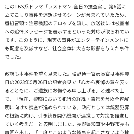
定のTBS系ドラマ『ラストマン-全盲の捜査官-』第6話に
立てこもり事件を連想させるシーンが含まれていたため、
番組冒頭で注意喚起のテロップを流し、放送後には被害者
への追悼メッセージを表示するといった対応が取られてい
ます。このように、現実の事件がエンターテインメントに
も配慮を及ぼすなど、社会全体に大きな影響を与えた事件
でした。
政府も本事件を重く見ました。松野博一官房長官は事件翌
日の2023年5月26日の記者会見で「心から哀悼の意を表す
るとともに、ご遺族にお悔やみ申し上げる」と述べた上
で、「現在、警察において犯行の経緯・背景を含め全容解
明に向けた捜査が進められている。政府としては銃器犯罪
の根絶に向け、引き続き関係機関が連携して対策を推進し
ていく考えだ」と表明しました。長野県知事や中野市長も
声明を出し、「二度とこのような惨事を起こさないよう地