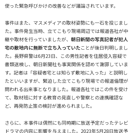
使った緊急呼びかけの改善などが議論されています。
事件はまた、マスメディアの取材姿勢にも一石を投じまし
た。事件発生当時、立てこもり現場周辺では報道各社が中
継や取材を行っていましたが、
朝日新聞の写真記者が犯人
宅の敷地内に無断で立ち入っていた
ことが後日判明しまし
た。長野県警は6月23日、この男性記者を住居侵入容疑で
書類送検し、朝日新聞社も事実関係を認めて謝罪していま
す。記者は「容疑者宅とは知らず敷地に入った」と説明し
たといいますが、緊迫した立てこもり現場での報道倫理が
問われる出来事となりました。報道各社ではこの件を受け
て、取材班に対する教育の見直しや警察との連携確認な
ど、再発防止策の検討が進められました。
さらに、本事件は偶然にも同時期に放送予定だったテレビ
ドラマの内容に影響を与えました。2023年5月28日放送予