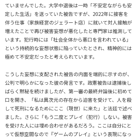
ていませんでした。大学中退後は一時「不安定ながらも安
定した生活」を送っていた被告ですが、2022年に接客を
伴う仕事（家族経営のジェラート店）に就いて対人接触が
増えたことで再び被害妄想が悪化したと専門家は推測して
います。犯行時には「社会全体から悪口を言われている」
という持続的な妄想状態に陥っていたとされ、精神的には
極めて不安定だったと考えられています。
こうした妄想に支配された被告の内面を端的に示すのが、
公判で明らかになった彼の発言です。政憲被告は逮捕後し
ばらく黙秘を続けましたが、第一審の最終弁論後に初めて
口を開き、「私は異次元の存在から迫害を受けて、人を殺
して死刑になるためにここ（現世）に来た」と法廷で述べ
ました。さらに「もう二度とプレイ（犯行）しない。被害
を受けた人には埋め合わせがあるだろう。ここは自分にと
って仮想空間なので『ゲームのプレイ』という表現になっ