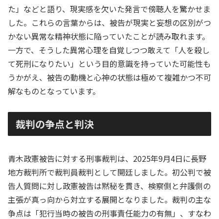
た」などと語り、現実感を欠いた発言で傍聴人を驚かせま
した。これらの言葉からは、被告が現実と妄想の区別がつ
かない異常な精神状態に陥っていたことが読み取れます。
一方で、そうした異常心理を自覚しつつ敢えて「人を殺し
て死刑になりたい」という目的意識を持っていた可能性も
うかがえ、被告の動機と心神の状態は極めて複雑かつ不可
解なものとなっています。
裁判の争点と判決
青木政憲被告に対する刑事裁判は、2025年9月4日に長野
地方裁判所で裁判員裁判として開廷しました。初公判で被
告人質問に対し政憲被告は黙秘を貫き、検察側と弁護側の
主張が真っ向から対立する展開となりました。裁判の主な
争点は「犯行当時の被告の刑事責任能力の有無」、すなわ