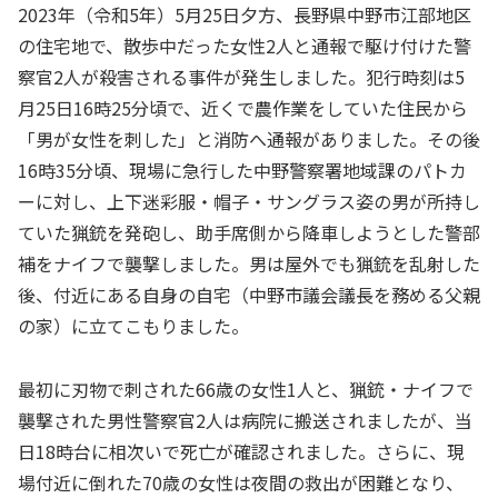
2023年（令和5年）5月25日夕方、長野県中野市江部地区
の住宅地で、散歩中だった女性2人と通報で駆け付けた警
察官2人が殺害される事件が発生しました。犯行時刻は5
月25日16時25分頃で、近くで農作業をしていた住民から
「男が女性を刺した」と消防へ通報がありました。その後
16時35分頃、現場に急行した中野警察署地域課のパトカ
ーに対し、上下迷彩服・帽子・サングラス姿の男が所持し
ていた猟銃を発砲し、助手席側から降車しようとした警部
補をナイフで襲撃しました。男は屋外でも猟銃を乱射した
後、付近にある自身の自宅（中野市議会議長を務める父親
の家）に立てこもりました。
最初に刃物で刺された66歳の女性1人と、猟銃・ナイフで
襲撃された男性警察官2人は病院に搬送されましたが、当
日18時台に相次いで死亡が確認されました。さらに、現
場付近に倒れた70歳の女性は夜間の救出が困難となり、