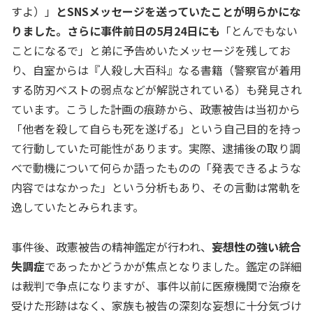
すよ）」
とSNSメッセージを送っていたことが明らかにな
りました。さらに事件前日の5月24日にも
「とんでもない
ことになるで」と弟に予告めいたメッセージを残してお
り、自室からは『人殺し大百科』なる書籍（警察官が着用
する防刃ベストの弱点などが解説されている）も発見され
ています。こうした計画の痕跡から、政憲被告は当初から
「他者を殺して自らも死を遂げる」という自己目的を持っ
て行動していた可能性があります。実際、逮捕後の取り調
べで動機について何らか語ったものの「発表できるような
内容ではなかった」という分析もあり、その言動は常軌を
逸していたとみられます。
事件後、政憲被告の精神鑑定が行われ、
妄想性の強い統合
失調症
であったかどうかが焦点となりました。鑑定の詳細
は裁判で争点になりますが、事件以前に医療機関で治療を
受けた形跡はなく、家族も被告の深刻な妄想に十分気づけ