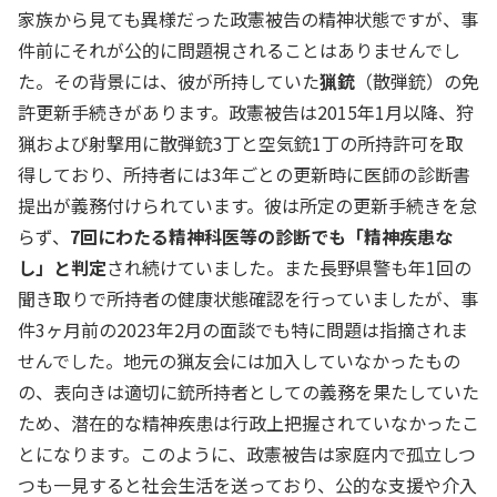
家族から見ても異様だった政憲被告の精神状態ですが、事
件前にそれが公的に問題視されることはありませんでし
た。その背景には、彼が所持していた
猟銃
（散弾銃）の免
許更新手続きがあります。政憲被告は2015年1月以降、狩
猟および射撃用に散弾銃3丁と空気銃1丁の所持許可を取
得しており、所持者には3年ごとの更新時に医師の診断書
提出が義務付けられています。彼は所定の更新手続きを怠
らず、
7回にわたる精神科医等の診断でも「精神疾患な
し」と判定
され続けていました。また長野県警も年1回の
聞き取りで所持者の健康状態確認を行っていましたが、事
件3ヶ月前の2023年2月の面談でも特に問題は指摘されま
せんでした。地元の猟友会には加入していなかったもの
の、表向きは適切に銃所持者としての義務を果たしていた
ため、潜在的な精神疾患は行政上把握されていなかったこ
とになります。このように、政憲被告は家庭内で孤立しつ
つも一見すると社会生活を送っており、公的な支援や介入