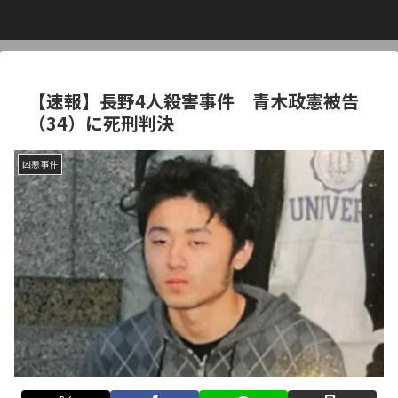
【速報】長野4人殺害事件 青木政憲被告
（34）に死刑判決
凶悪事件