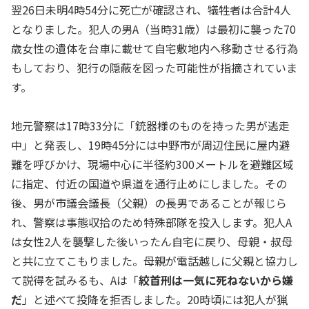
翌26日未明4時54分に死亡が確認され、犠牲者は合計4人
となりました。犯人の男A（当時31歳）は最初に襲った70
歳女性の遺体を台車に載せて自宅敷地内へ移動させる行為
もしており、犯行の隠蔽を図った可能性が指摘されていま
す。
地元警察は17時33分に「銃器様のものを持った男が逃走
中」と発表し、19時45分には中野市が周辺住民に屋内避
難を呼びかけ、現場中心に半径約300メートルを避難区域
に指定、付近の国道や県道を通行止めにしました。その
後、男が市議会議長（父親）の長男であることが報じら
れ、警察は事態収拾のため特殊部隊を投入します。犯人A
は女性2人を襲撃した後いったん自宅に戻り、母親・叔母
と共に立てこもりました。母親が電話越しに父親と協力し
て説得を試みるも、Aは「
絞首刑は一気に死ねないから嫌
だ
」と述べて投降を拒否しました。20時頃には犯人が猟