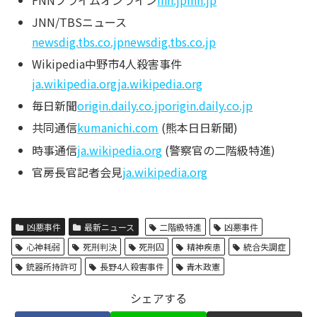
JNN/TBSニュース
newsdig.tbs.co.jp
newsdig.tbs.co.jp
Wikipedia中野市4人殺害事件
ja.wikipedia.org
ja.wikipedia.org
毎日新聞
origin.daily.co.jp
origin.daily.co.jp
共同通信
kumanichi.com
(熊本日日新聞)
時事通信
ja.wikipedia.org
(警察官の二階級特進)
官房長官記者会見
ja.wikipedia.org
凶悪事件
最新ニュース
二階級特進
凶悪事件
心神耗弱
死刑判決
死刑囚
精神疾患
統合失調症
銃器所持許可
長野4人殺害事件
青木政憲
シェアする