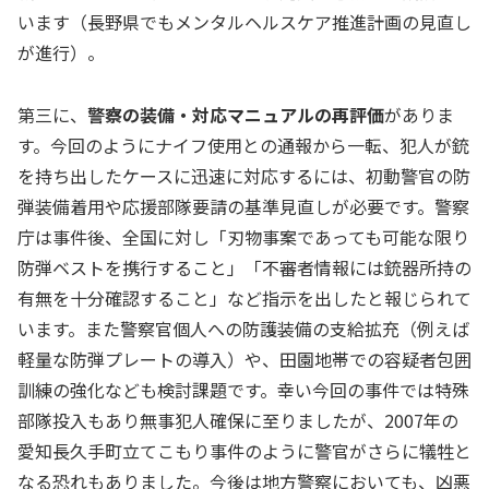
います（長野県でもメンタルヘルスケア推進計画の見直し
が進行）。
第三に、
警察の装備・対応マニュアルの再評価
がありま
す。今回のようにナイフ使用との通報から一転、犯人が銃
を持ち出したケースに迅速に対応するには、初動警官の防
弾装備着用や応援部隊要請の基準見直しが必要です。警察
庁は事件後、全国に対し「刃物事案であっても可能な限り
防弾ベストを携行すること」「不審者情報には銃器所持の
有無を十分確認すること」など指示を出したと報じられて
います。また警察官個人への防護装備の支給拡充（例えば
軽量な防弾プレートの導入）や、田園地帯での容疑者包囲
訓練の強化なども検討課題です。幸い今回の事件では特殊
部隊投入もあり無事犯人確保に至りましたが、2007年の
愛知長久手町立てこもり事件のように警官がさらに犠牲と
なる恐れもありました。今後は地方警察においても、凶悪