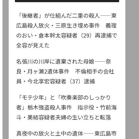
「後継者」が仕組んだ二重の殺人——東
広島殺人放火・三原生き埋め事件 義理
のおい・倉本幹太容疑者（29）再逮捕で
全容が見えた
名張川の川岸に遺棄された母娘——奈
良・月ヶ瀬2遺体事件 不倫相手の会社
員・今北享宏容疑者（37）逮捕
「モテ少年」と「吹奏楽部のしっかり
者」栃木強盗殺人事件 指示役・竹前海
斗・美結容疑者夫婦の生い立ちと転落
真夜中の放火と土中の遺体——東広島市