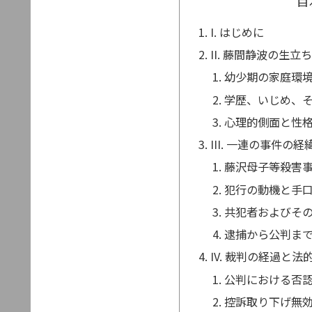
目
I. はじめに
II. 藤間静波の生
幼少期の家庭環
学歴、いじめ、
心理的側面と性
III. 一連の事件の
藤沢母子等殺害
犯行の動機と手
共犯者およびそ
逮捕から公判ま
IV. 裁判の経過と
公判における否
控訴取り下げ無