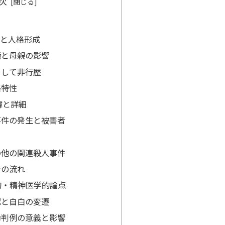
次
立ちと人格形成
境と母親の影響
そして非行歴
格特性
経緯と詳細
事件の発生と被害者
口
の他の関連殺人事件
での流れ
法的・精神医学的論点
認と自白の変遷
効判例の意義と影響