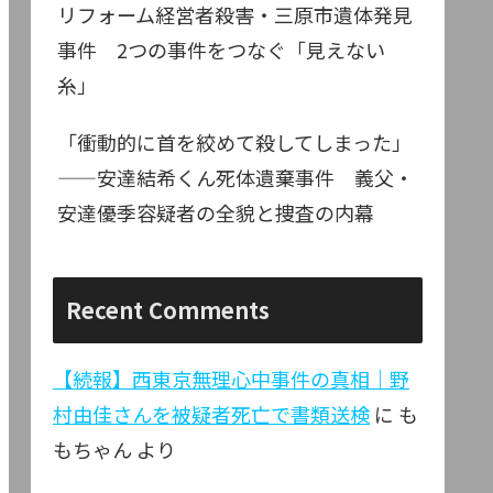
リフォーム経営者殺害・三原市遺体発見
事件 2つの事件をつなぐ「見えない
糸」
「衝動的に首を絞めて殺してしまった」
——安達結希くん死体遺棄事件 義父・
安達優季容疑者の全貌と捜査の内幕
Recent Comments
【続報】西東京無理心中事件の真相｜野
村由佳さんを被疑者死亡で書類送検
に
も
もちゃん
より