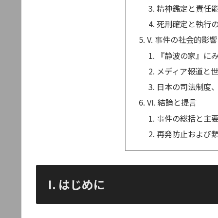
精神鑑定と責任
死刑確定と執行
V. 事件の社会的影
『静波の家』に
メディア報道と
日本の司法制度
VI. 結論と提言
事件の総括と主
再発防止および
I. はじめに