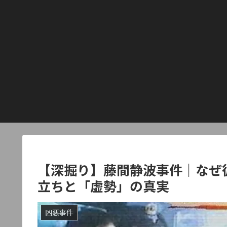
【深掘り】藤間静波事件｜なぜ
立ちと「虚勢」の真実
凶悪事件