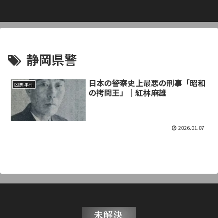
静岡県警
日本の警察史上最悪の刑事「昭和
凶悪事件
の拷問王」｜紅林麻雄
2026.01.07