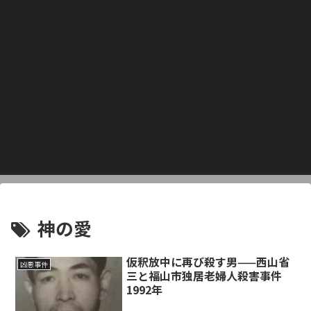
神の愛
仮釈放中に再び殺す男——西山省
凶悪事件
三と福山市独居老婦人殺害事件
1992年