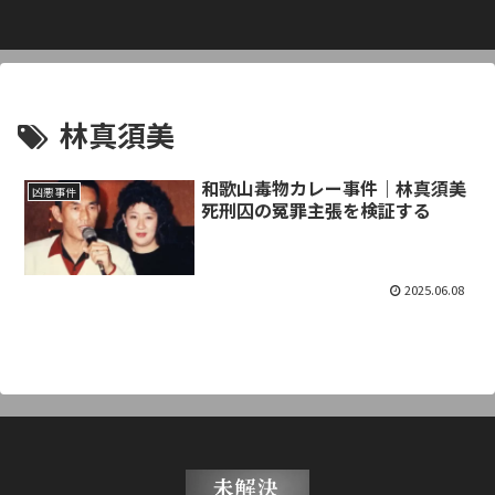
林真須美
和歌山毒物カレー事件｜林真須美
凶悪事件
死刑囚の冤罪主張を検証する
2025.06.08