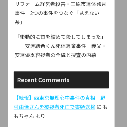
リフォーム経営者殺害・三原市遺体発見
事件 2つの事件をつなぐ「見えない
糸」
「衝動的に首を絞めて殺してしまった」
——安達結希くん死体遺棄事件 義父・
安達優季容疑者の全貌と捜査の内幕
Recent Comments
【続報】西東京無理心中事件の真相｜野
村由佳さんを被疑者死亡で書類送検
に
も
もちゃん
より