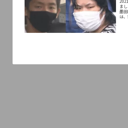
20
まし
墨田
は、