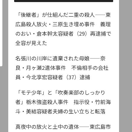
「後継者」が仕組んだ二重の殺人——東
広島殺人放火・三原生き埋め事件 義理
のおい・倉本幹太容疑者（29）再逮捕で
全容が見えた
名張川の川岸に遺棄された母娘——奈
良・月ヶ瀬2遺体事件 不倫相手の会社
員・今北享宏容疑者（37）逮捕
「モテ少年」と「吹奏楽部のしっかり
者」栃木強盗殺人事件 指示役・竹前海
斗・美結容疑者夫婦の生い立ちと転落
真夜中の放火と土中の遺体——東広島市