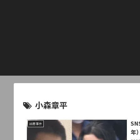
小森章平
S
凶悪事件
年