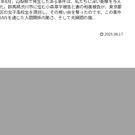
21年8月、山梨県で発生したある事件は、私たちに深い衝撃を与え
た。群馬県渋川市に住む小森章平被告と妻の和美被告が、東京都
区の女子高校生を誘拐し、その尊い命を奪ったのです。この事件
SNSを通じた人間関係の脆さ、そして夫婦間の複...
2025.06.17