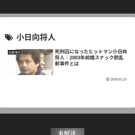
小日向将人
死刑囚になったヒットマン小日向
凶悪事件
将人｜2003年前橋スナック銃乱
射事件とは
2026.01.23