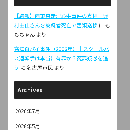
【続報】西東京無理心中事件の真相｜野
村由佳さんを被疑者死亡で書類送検
に
も
もちゃん
より
高知白バイ事件（2006年）｜スクールバ
ス運転手は本当に有罪か？冤罪疑惑を追
う
に
名古屋市民
より
Archives
2026年7月
2026年5月