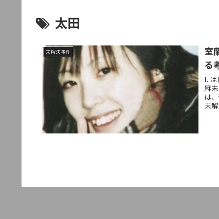
太田
室
未解決事件
る
I.
麻未
は、
未解