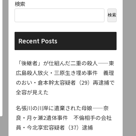
検索
検索
Recent Posts
「後継者」が仕組んだ二重の殺人——東
広島殺人放火・三原生き埋め事件 義理
のおい・倉本幹太容疑者（29）再逮捕で
全容が見えた
名張川の川岸に遺棄された母娘——奈
良・月ヶ瀬2遺体事件 不倫相手の会社
員・今北享宏容疑者（37）逮捕