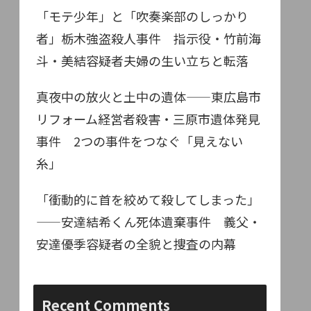
「モテ少年」と「吹奏楽部のしっかり
者」栃木強盗殺人事件 指示役・竹前海
斗・美結容疑者夫婦の生い立ちと転落
真夜中の放火と土中の遺体——東広島市
リフォーム経営者殺害・三原市遺体発見
事件 2つの事件をつなぐ「見えない
糸」
「衝動的に首を絞めて殺してしまった」
——安達結希くん死体遺棄事件 義父・
安達優季容疑者の全貌と捜査の内幕
Recent Comments