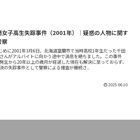
蘭女子高生失踪事件（2001年）｜疑惑の人物に関す
考察
 はじめに2001年3月6日、北海道室蘭市で当時高校1年生だった千田
さんがアルバイトに向かう途中で消息を絶ちました。この事件
発生から20年以上の歳月が経過した現在も解決に至っておらず、
決の失踪事件として警察による捜査が継続さ...
2025.06.10