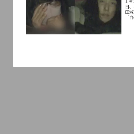
1.
日、
田淑
「自