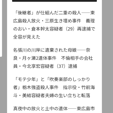
「後継者」が仕組んだ二重の殺人——東
広島殺人放火・三原生き埋め事件 義理
のおい・倉本幹太容疑者（29）再逮捕で
全容が見えた
名張川の川岸に遺棄された母娘——奈
良・月ヶ瀬2遺体事件 不倫相手の会社
員・今北享宏容疑者（37）逮捕
「モテ少年」と「吹奏楽部のしっかり
者」栃木強盗殺人事件 指示役・竹前海
斗・美結容疑者夫婦の生い立ちと転落
真夜中の放火と土中の遺体——東広島市