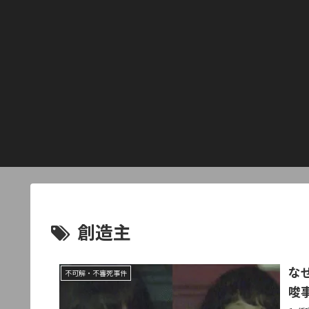
創造主
な
不可解・不審死事件
唆