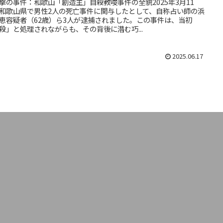
 衝撃の事件：和歌山「創造主」自殺教唆事件の全貌2025年3月11
和歌山県で男性2人の死亡事件に関与したとして、自称占い師の浜
恵容疑者（62歳）ら3人が逮捕されました。この事件は、当初
殺」と処理されながらも、その背後に潜む巧...
2025.06.17