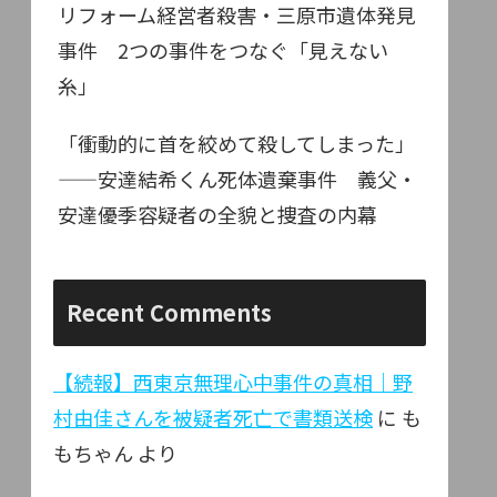
リフォーム経営者殺害・三原市遺体発見
事件 2つの事件をつなぐ「見えない
糸」
「衝動的に首を絞めて殺してしまった」
——安達結希くん死体遺棄事件 義父・
安達優季容疑者の全貌と捜査の内幕
Recent Comments
【続報】西東京無理心中事件の真相｜野
村由佳さんを被疑者死亡で書類送検
に
も
もちゃん
より