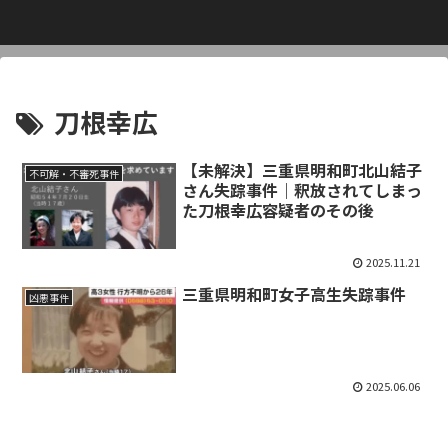
刀根幸広
【未解決】三重県明和町北山結子
不可解・不審死事件
さん失踪事件｜釈放されてしまっ
た刀根幸広容疑者のその後
2025.11.21
三重県明和町女子高生失踪事件
凶悪事件
2025.06.06