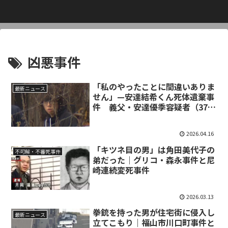
凶悪事件
「私のやったことに間違いありま
最新ニュース
せん」—安達結希くん死体遺棄事
件 義父・安達優季容疑者（37）
逮捕と浮かび上がる人物像
2026.04.16
「キツネ目の男」は角田美代子の
不可解・不審死事件
弟だった｜グリコ・森永事件と尼
崎連続変死事件
2026.03.13
拳銃を持った男が住宅街に侵入し
最新ニュース
立てこもり｜福山市川口町事件と