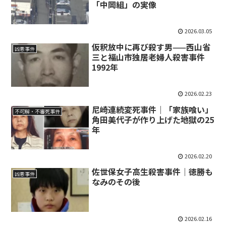
「中岡組」の実像
2026.03.05
仮釈放中に再び殺す男——西山省
凶悪事件
三と福山市独居老婦人殺害事件
1992年
2026.02.23
尼崎連続変死事件｜「家族喰い」
不可解・不審死事件
角田美代子が作り上げた地獄の25
年
2026.02.20
佐世保女子高生殺害事件｜徳勝も
凶悪事件
なみのその後
2026.02.16