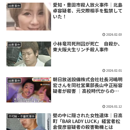
愛知・豊田市殺人放火事件｜北島
凶悪事件
卓容疑者、元交際相手を監禁して
いた！
2026.02.03
小林竜司死刑囚が死亡 自殺か、
凶悪事件
東大阪大生リンチ殺人事件
2026.02.01
朝日放送設備株式会社社長河嶋明
凶悪事件
宏さんを同社営業部長山中正裕容
疑者が殺害 ｜高校時代からの旧
友の動機
2026.01.12
壁の中に隠された女性遺体｜日高
不可解・不審死事件
町「BAR LADY LUCK」経営者松
倉俊彦容疑者の殺害動機とは