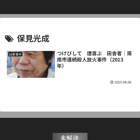
保見光成
つけびして 煙喜ぶ 田舎者｜周
凶悪事件
南市連続殺人放火事件（2013
年）
2025.06.06