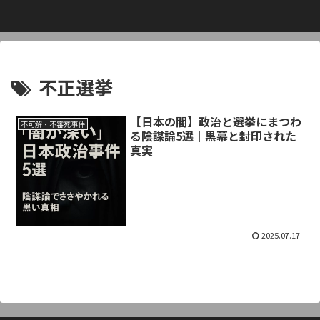
不正選挙
【日本の闇】政治と選挙にまつわ
不可解・不審死事件
る陰謀論5選｜黒幕と封印された
真実
2025.07.17