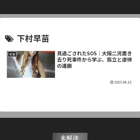
下村早苗
見過ごされたSOS｜大阪二児置き
考察
去り死事件から学ぶ、孤立と虐待
の連鎖
2025.06.15