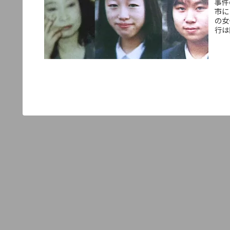
事件
市に
の女
行は