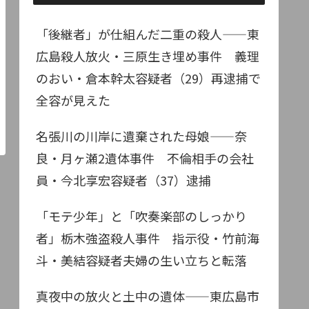
「後継者」が仕組んだ二重の殺人——東
広島殺人放火・三原生き埋め事件 義理
のおい・倉本幹太容疑者（29）再逮捕で
全容が見えた
名張川の川岸に遺棄された母娘——奈
良・月ヶ瀬2遺体事件 不倫相手の会社
員・今北享宏容疑者（37）逮捕
「モテ少年」と「吹奏楽部のしっかり
者」栃木強盗殺人事件 指示役・竹前海
斗・美結容疑者夫婦の生い立ちと転落
真夜中の放火と土中の遺体——東広島市