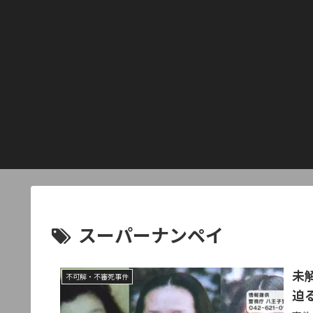
スーパーナンペイ
未
不可解・不審死事件
迫