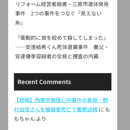
リフォーム経営者殺害・三原市遺体発見
事件 2つの事件をつなぐ「見えない
糸」
「衝動的に首を絞めて殺してしまった」
——安達結希くん死体遺棄事件 義父・
安達優季容疑者の全貌と捜査の内幕
Recent Comments
【続報】西東京無理心中事件の真相｜野
村由佳さんを被疑者死亡で書類送検
に
も
もちゃん
より