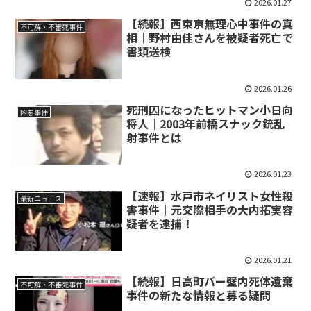
2026.01.27
【続報】西東京無理心中事件の真
不可解・不審死事件
相｜野村由佳さんを被疑者死亡で
書類送検
2026.01.26
死刑囚になったヒットマン小日向
凶悪事件
将人｜2003年前橋スナック銃乱
射事件とは
2026.01.23
【速報】水戸市ネイリスト女性殺
最新ニュース
害事件｜元交際相手の大内拓実容
疑者を逮捕！
2026.01.21
【続報】日高町バー壁内死体遺棄
不可解・不審死事件
事件の新たな情報と募る疑問