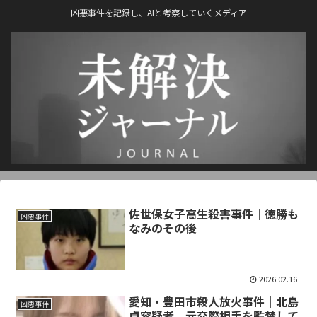
凶悪事件を記録し、AIと考察していくメディア
佐世保女子高生殺害事件｜徳勝も
凶悪事件
なみのその後
2026.02.16
愛知・豊田市殺人放火事件｜北島
凶悪事件
卓容疑者、元交際相手を監禁して