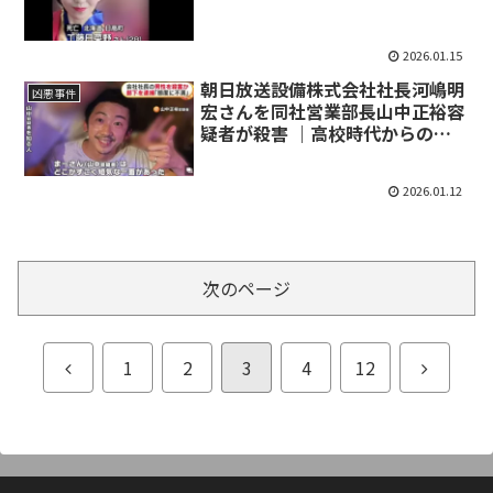
2026.01.15
朝日放送設備株式会社社長河嶋明
凶悪事件
宏さんを同社営業部長山中正裕容
疑者が殺害 ｜高校時代からの旧
友の動機
2026.01.12
次のページ
前
次
1
2
3
4
12
へ
へ