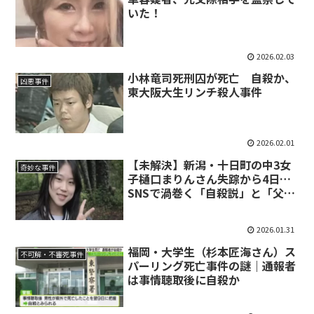
いた！
2026.02.03
小林竜司死刑囚が死亡 自殺か、
凶悪事件
東大阪大生リンチ殺人事件
2026.02.01
【未解決】新潟・十日町の中3女
奇妙な事件
子樋口まりんさん失踪から4日…
SNSで渦巻く「自殺説」と「父親
への疑念」の真相まとめ
2026.01.31
福岡・大学生（杉本匠海さん）ス
不可解・不審死事件
パーリング死亡事件の謎｜通報者
は事情聴取後に自殺か