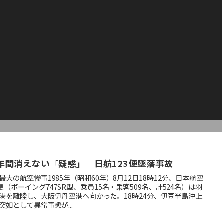
0年間消えない「疑惑」｜日航123便墜落事故
最大の航空惨事1985年（昭和60年）8月12日18時12分、日本航空
3便（ボーイング747SR型、乗員15名・乗客509名、計524名）は羽
港を離陸し、大阪伊丹空港へ向かった。18時24分、伊豆半島沖上
突如として異常事態が...