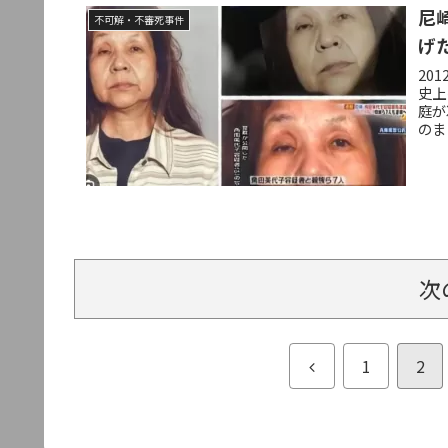
尼
不可解・不審死事件
げ
20
史上
庭が
のま
次
前
1
2
へ