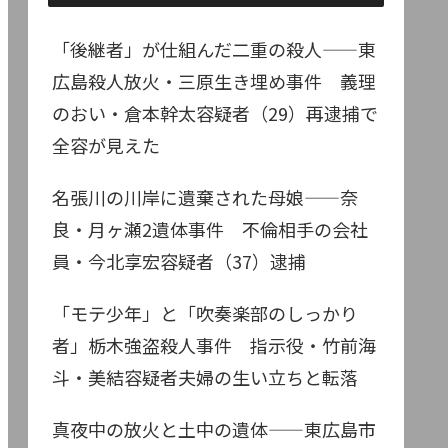
「後継者」が仕組んだ二重の殺人——東
広島殺人放火・三原生き埋め事件 義理
のおい・倉本幹太容疑者（29）再逮捕で
全容が見えた
名張川の川岸に遺棄された母娘——奈
良・月ヶ瀬2遺体事件 不倫相手の会社
員・今北享宏容疑者（37）逮捕
「モテ少年」と「吹奏楽部のしっかり
者」栃木強盗殺人事件 指示役・竹前海
斗・美結容疑者夫婦の生い立ちと転落
真夜中の放火と土中の遺体——東広島市