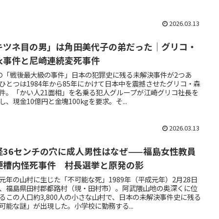
2026.03.13
キツネ目の男」は角田美代子の弟だった｜グリコ・
永事件と尼崎連続変死事件
の「戦後最大級の事件」日本の犯罪史に残る未解決事件が2つあ
ひとつは1984年から85年にかけて日本中を震撼させたグリコ・森
件。「かい人21面相」を名乗る犯人グループが江崎グリコ社長を
し、現金10億円と金塊100kgを要求。そ...
2026.03.13
径36センチの穴に成人男性はなぜ——福島女性教員
便槽内怪死事件 村長選挙と原発の影
元年の山村に生じた「不可能な死」1989年（平成元年）2月28日
、福島県田村郡都路村（現・田村市）。阿武隈山地の奥深くに位
るこの人口約3,800人の小さな山村で、日本の未解決事件史に残る
可能な謎」が出現した。小学校に勤務する...