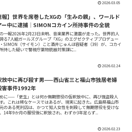
2026.03.05
速報】世界を席巻したXGの「生みの親」、ワールド
アー中に逮捕｜SIMONコカイン所持事件の全貌
の一報2026年2月23日未明、音楽業界に激震が走った。世界的人
誇る7人組ガールズグループ「XG」のエグゼクティブプロデュー
・SIMON（サイモン）こと酒井じゅんほ容疑者（39）が、コカイ
所持した疑いで警視庁薬物銃器対策課に...
2026.02.24
釈放中に再び殺す男——西山省三と福山市独居老婦
殺害事件1992年
めに——「更生」とは何か無期懲役の仮釈放中に、再び強盗殺人
す。これは稀なケースではあるが、現実に起きた。広島県福山市
元のある死刑囚は、かつて知人女性を刺殺して無期懲役を受けな
、14年9か月の服役後に釈放され、わずか3年足らず...
2026.02.23