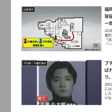
福
凶悪事件
容
一
20
差別
「吉
「一
プ
不可解・不審死事件
ば
り
20
には
した
けな