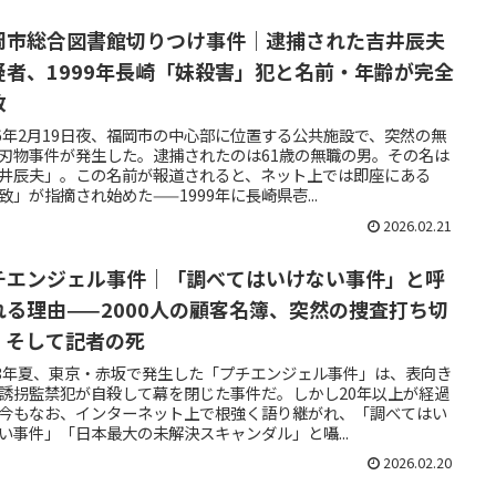
岡市総合図書館切りつけ事件｜逮捕された吉井辰夫
疑者、1999年長崎「妹殺害」犯と名前・年齢が完全
致
26年2月19日夜、福岡市の中心部に位置する公共施設で、突然の無
刃物事件が発生した。逮捕されたのは61歳の無職の男。その名は
井辰夫」。この名前が報道されると、ネット上では即座にある
致」が指摘され始めた——1999年に長崎県壱...
2026.02.21
チエンジェル事件｜「調べてはいけない事件」と呼
れる理由——2000人の顧客名簿、突然の捜査打ち切
、そして記者の死
03年夏、東京・赤坂で発生した「プチエンジェル事件」は、表向き
誘拐監禁犯が自殺して幕を閉じた事件だ。しかし20年以上が経過
今もなお、インターネット上で根強く語り継がれ、「調べてはい
い事件」「日本最大の未解決スキャンダル」と囁...
2026.02.20