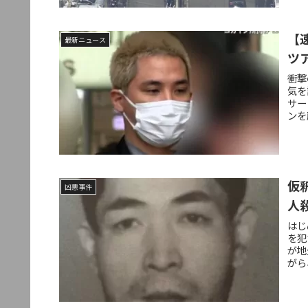
【
最新ニュース
ツ
衝撃
気を
サー
ンを
仮
凶悪事件
人
はじ
を犯
が地
がら