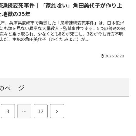
崎連続変死事件｜「家族喰い」角田美代子が作り上
た地獄の25年
12年、兵庫県尼崎市で発覚した「尼崎連続変死事件」は、日本犯罪
にも類を見ない異常な大量殺人・監禁事件である。5つの普通の家
次々と乗っ取られ、少なくとも8名が死亡し、3名が今も行方不明
まだ。主犯の角田美代子（かくた みよこ）が...
2026.02.20
のページ
次
3
…
12
へ