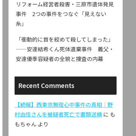
リフォーム経営者殺害・三原市遺体発見
事件 2つの事件をつなぐ「見えない
糸」
「衝動的に首を絞めて殺してしまった」
——安達結希くん死体遺棄事件 義父・
安達優季容疑者の全貌と捜査の内幕
Recent Comments
【続報】西東京無理心中事件の真相｜野
村由佳さんを被疑者死亡で書類送検
に
も
もちゃん
より