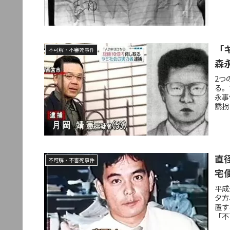
「
不可解・不審死事件
森
2つ
る。
永事
誘拐
直
不可解・不審死事件
宅
平成
夕方
置す
「不