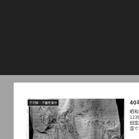
4
不可解・不審死事件
昭和
12
田空
空で