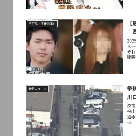
【
不可解・不審死事件
｜
20
人—
ぞれ
範囲
拳
最新ニュース
川
深夜
福山
通報
ろ、