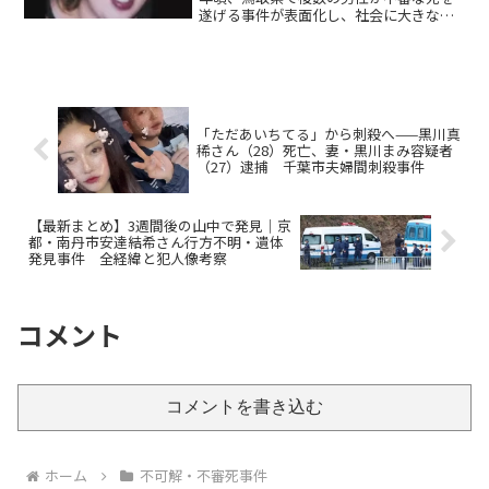
遂げる事件が表面化し、社会に大きな衝
撃を与えました。この一連の出来事は
「鳥取連続不審死事件」と称され、同時
期に首都圏で発生した木嶋佳苗事件と多
くの共通点を持つことか...
「ただあいちてる」から刺殺へ——黒川真
稀さん（28）死亡、妻・黒川まみ容疑者
（27）逮捕 千葉市夫婦間刺殺事件
【最新まとめ】3週間後の山中で発見｜京
都・南丹市安達結希さん行方不明・遺体
発見事件 全経緯と犯人像考察
コメント
コメントを書き込む
ホーム
不可解・不審死事件