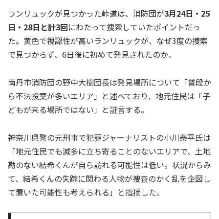
ランリュックが見つかった峠道は、消防団が
3月24日・25
日・28日と計3回
にわたって捜索していたポイントだっ
た。黄色で視認性が高いランリュックが、なぜ3度の捜索
で見つからず、6日後に初めて発見されたのか。
南丹市消防団の野中大樹団長は発見場所について「普段か
ら不法投棄が多いエリア」と述べており、地元住民は「子
どもが来る場所ではない」と証言する。
神奈川県警の元刑事で犯罪ジャーナリストの小川泰平氏は
「地元住民でも滅多に立ち寄ることのないエリアで、土地
勘のない結希くんが自ら訪れる可能性は低い。状況からみ
て、結希くんの失踪に関わる人物が捜査のかく乱を企図し
て置いた可能性も考えられる」と指摘した。