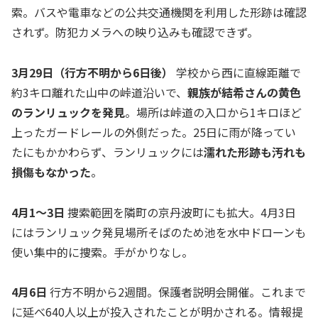
索。バスや電車などの公共交通機関を利用した形跡は確認
されず。防犯カメラへの映り込みも確認できず。
3月29日（行方不明から6日後）
学校から西に直線距離で
約3キロ離れた山中の峠道沿いで、
親族が結希さんの黄色
のランリュックを発見
。場所は峠道の入口から1キロほど
上ったガードレールの外側だった。25日に雨が降ってい
たにもかかわらず、ランリュックには
濡れた形跡も汚れも
損傷もなかった
。
4月1〜3日
捜索範囲を隣町の京丹波町にも拡大。4月3日
にはランリュック発見場所そばのため池を水中ドローンも
使い集中的に捜索。手がかりなし。
4月6日
行方不明から2週間。保護者説明会開催。これまで
に延べ640人以上が投入されたことが明かされる。情報提