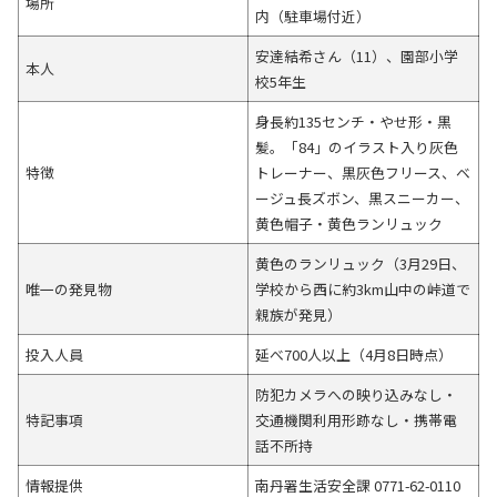
場所
内（駐車場付近）
安達結希さん（11）、園部小学
本人
校5年生
身長約135センチ・やせ形・黒
髪。「84」のイラスト入り灰色
特徴
トレーナー、黒灰色フリース、ベ
ージュ長ズボン、黒スニーカー、
黄色帽子・黄色ランリュック
黄色のランリュック（3月29日、
唯一の発見物
学校から西に約3km山中の峠道で
親族が発見）
投入人員
延べ700人以上（4月8日時点）
防犯カメラへの映り込みなし・
特記事項
交通機関利用形跡なし・携帯電
話不所持
情報提供
南丹署生活安全課 0771-62-0110