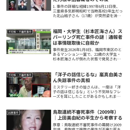
1. 事件の詳細な経緯1997年6月13日夜、
三重県多気郡明和町で当時高校3年生だっ
た北山結子さん（17歳）が突然姿を消し
ました。結子さんは松阪工業高校に通う
傍ら、地元の学習塾で採点のアルバイト
をしており、この日も午後8時頃まで勤務
福岡・大学生（杉本匠海さん）ス
不可解・不審死事件
していま...
パーリング死亡事件の謎｜通報者
は事情聴取後に自殺か
事件発生2026年1月8日、福岡市東区のと
あるマンション一室で、22歳の大学生・
杉本匠海さんが倒れた状態で発見されま
した。彼はそのまま病院に搬送されまし
たが、約2時間後に死亡が確認されます。
杉本さんの遺体には肋骨の骨折があり、
「洋子の話信じるな」嵐真由美さ
不可解・不審死事件
顔面を含む全身...
ん失踪事件の真相
ミステリー好きの皆さんは、一度は「洋
子の話は信じるな」という不気味なフレ
ーズを耳にしたことがあるかもしれませ
ん。この言葉は、とある失踪事件をきっ
かけにインターネット上で拡散し、まる
で都市伝説のように語り継がれてきまし
鳥取連続不審死事件（2009年）
凶悪事件
た。本記事では、その発端...
｜上田美由紀の半生から考察する
序章：鳥取連続不審死事件の幕開け2009
年頃、鳥取県で複数の男性が不審な死を