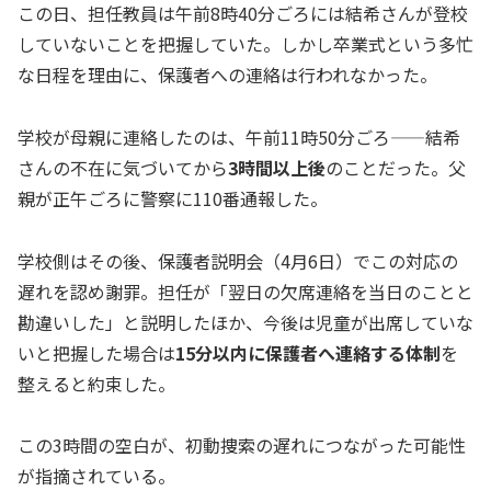
この日、担任教員は午前8時40分ごろには結希さんが登校
していないことを把握していた。しかし卒業式という多忙
な日程を理由に、保護者への連絡は行われなかった。
学校が母親に連絡したのは、午前11時50分ごろ——結希
さんの不在に気づいてから
3時間以上後
のことだった。父
親が正午ごろに警察に110番通報した。
学校側はその後、保護者説明会（4月6日）でこの対応の
遅れを認め謝罪。担任が「翌日の欠席連絡を当日のことと
勘違いした」と説明したほか、今後は児童が出席していな
いと把握した場合は
15分以内に保護者へ連絡する体制
を
整えると約束した。
この3時間の空白が、初動捜索の遅れにつながった可能性
が指摘されている。