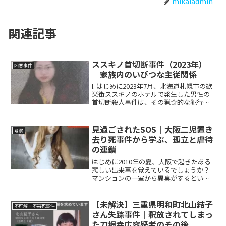
mikaiadmin
関連記事
ススキノ首切断事件（2023年）
凶悪事件
｜家族内のいびつな主従関係
I. はじめに2023年7月、北海道札幌市の歓
楽街ススキノのホテルで発生した男性の
首切断殺人事件は、その猟奇的な犯行手
口と、実行役である田村瑠奈被告（当時
29歳）とその両親（父親・修被告、母
親・浩子被告）が共犯として逮捕・起訴
見過ごされたSOS｜大阪二児置き
考察
された特異な家...
去り死事件から学ぶ、孤立と虐待
の連鎖
はじめに2010年の夏、大阪で起きたある
悲しい出来事を覚えているでしょうか？
マンションの一室から異臭がするという
通報があり、そこで見つかったのは、た
った3歳と1歳という幼い2人の子どもの遺
体でした。母親が約50日間も子どもたち
【未解決】三重県明和町北山結子
不可解・不審死事件
を放置し、餓死...
さん失踪事件｜釈放されてしまっ
た刀根幸広容疑者のその後