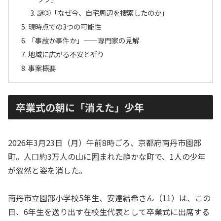
謎③「なぜ今、自宅周辺を捜索したのか」
現時点での3つの可能性
「事故か事件か」——専門家の見解
地域に広がる不安と祈り
事案概要
卒業式の朝に「消えた」少年
2026年3月23日（月）午前8時ごろ、京都府南丹市園部
町。人口約3万人の山に囲まれた静かな町で、1人の少年
が忽然と姿を消した。
南丹市立園部小学校5年生、安達結希さん（11）は、この
日、6年生を送り出す在校生代表として卒業式に出席する