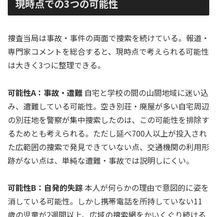
現時点での3つの可能性
捜査当局は事故・事件の両面で捜索を続けている。報道・
専門家コメントを総合すると、現時点で考えられる可能性
は大きく3つに整理できる。
可能性A：事故・遭難
自宅と学校の間の山間地域に迷い込
み、遭難している可能性。空き別荘・廃屋が多い自宅周辺
の別荘地を警察が集中捜索したのは、この可能性を排除す
るためとも考えられる。ただし延べ700人以上が投入され
た広範囲の捜索で発見できていない点、交通機関の利用形
跡がない点は、単純な遭難・事故では説明しにくい。
可能性B：自発的失踪
本人が何らかの理由で意図的に姿を
消している可能性。しかし携帯電話を所持していない11
歳の児童が2週間以上、広域の捜索網をかいくぐり続ける