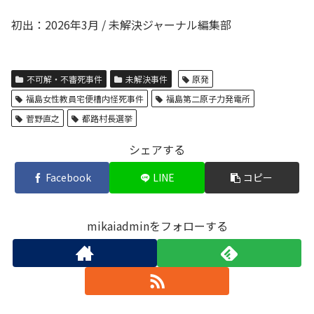
初出：2026年3月 / 未解決ジャーナル編集部
不可解・不審死事件
未解決事件
原発
福島女性教員宅便槽内怪死事件
福島第二原子力発電所
菅野直之
都路村長選挙
シェアする
Facebook
LINE
コピー
mikaiadminをフォローする