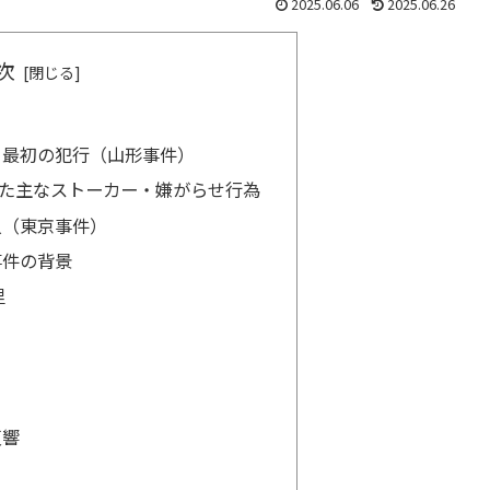
2025.06.06
2025.06.26
次
と最初の犯行（山形事件）
った主なストーカー・嫌がらせ行為
人（東京事件）
事件の背景
里
反響