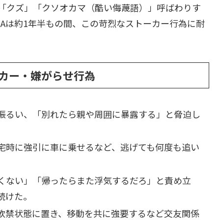
「クズ」「クソオカマ（酷い侮蔑語）」呼ばわりす
Aは約1年半もの間、この苛烈なストーカー行為に耐
カー・嫌がらせ行為
振るい、「別れたら親や周囲に暴露する」と脅迫し
宅時に強引に車に乗せるなど、逃げても何度も追い
くない」「帰ったらまた浮気するだろ」と責め立
続けた。
軟禁状態に置き、移動を共に強要するなど交友関係