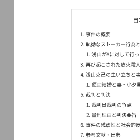
目
事件の概要
執拗なストーカー行為
浅山がAに対して行
再び起こされた放火殺
浅山克己の生い立ちと
便宜結婚と妻・小夕
裁判と判決
裁判員裁判の争点
量刑理由と判決要旨
事件の残虐性と社会的
参考文献・出典