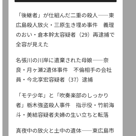
「後継者」が仕組んだ二重の殺人——東
広島殺人放火・三原生き埋め事件 義理
のおい・倉本幹太容疑者（29）再逮捕で
全容が見えた
名張川の川岸に遺棄された母娘——奈
良・月ヶ瀬2遺体事件 不倫相手の会社
員・今北享宏容疑者（37）逮捕
「モテ少年」と「吹奏楽部のしっかり
者」栃木強盗殺人事件 指示役・竹前海
斗・美結容疑者夫婦の生い立ちと転落
真夜中の放火と土中の遺体——東広島市