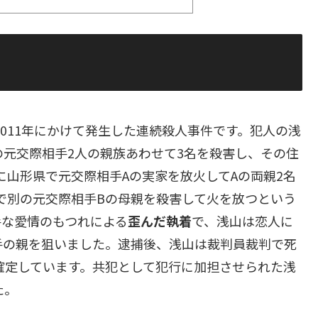
2011年にかけて発生した連続殺人事件です。犯人の浅
の元交際相手2人の親族あわせて3名を殺害し、その住
月に山形県で元交際相手Aの実家を放火してAの両親2名
区で別の元交際相手Bの母親を殺害して火を放つという
手な愛情のもつれによる
歪んだ執着
で、浅山は恋人に
手の親を狙いました。逮捕後、浅山は裁判員裁判で死
が確定しています。共犯として犯行に加担させられた浅
た。