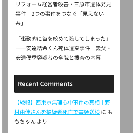
リフォーム経営者殺害・三原市遺体発見
事件 2つの事件をつなぐ「見えない
糸」
「衝動的に首を絞めて殺してしまった」
——安達結希くん死体遺棄事件 義父・
安達優季容疑者の全貌と捜査の内幕
Recent Comments
【続報】西東京無理心中事件の真相｜野
村由佳さんを被疑者死亡で書類送検
に
も
もちゃん
より