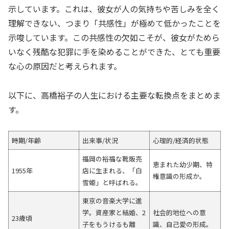
示しています。これは、彼女が人の気持ちや苦しみを全く
理解できない、つまり「共感性」が極めて低かったことを
示唆しています。この共感性の欠如こそが、彼女がためら
いなく残酷な犯罪に手を染めることができた、とても重要
な心の原因だと考えられます。
以下に、高橋裕子の人生における主要な転換点をまとめま
す。
時期/年齢
出来事/状況
心理的/経済的状態
福岡の裕福な靴販売
恵まれた幼少期、特
1955年
店に生まれる、「白
権意識の形成か。
雪姫」と呼ばれる。
東京の音楽大学に進
学。資産家と結婚、2
社会的地位への意
23歳頃
子をもうけるも離
識、自己愛の形成。