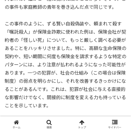
の事件も家庭教師の青年を巻き込んだ点で同じです。
この事件のように、ずる賢い自殺偽装や、頼まれて殺す
「嘱託殺人」が保険金詐欺に使われた例は、保険会社が契
約者の「怪しい死」について、もっと厳しく調べる必要が
あることをハッキリさせました。特に、高額な生命保険の
契約や、短い期間に何度も保険金を請求するような特定の
パターンには、より注意が払われるようになった可能性が
あります。一つの犯罪が、社会の仕組み（この場合は保険
制度）の弱点を明らかにし、それを改善するきっかけにな
ることがあるんです。これは、犯罪が社会に与える直接的
な影響だけでなく、間接的に制度を変える力も持っている
ことを示しています。
VI. まとめ
ホーム
検索
トップ
サイドバー