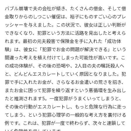
バブル崩壊で夫の会社が傾き、たくさんの借金、そして借
金取りからのしつこい催促は、裕子にものすごい心のプレ
ッシャーを与えました。この状況で、彼女は正しい判断が
できなくなり、犯罪という方法に活路を見出したと考えら
れます。最初の元夫殺害で保険金を手に入れた「成功体
験」は、彼女に「犯罪でお金の問題が解決できる」という
間違った考えを植え付けてしまった可能性が高いです。こ
の成功体験が、その後の恐喝や、2人目の夫の嘱託殺人へ
と、どんどんエスカレートしていく原因となりました。犯
罪で手に入れたお金が、さらなるお金遣いの荒さを招き、
またお金に困って犯罪を繰り返すという悪循環を生み出し
たと推測されます5。一度犯罪がうまくいってしまうと、
その後の行動がエスカレートし、もっと危険な行為に走っ
てしまう、という犯罪心理学の一般的な考え方を裏付ける
例です。これは、犯罪が一度で終わらず、次々と連鎖して
いく危険性を示しています。