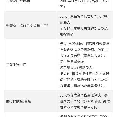
主要な犯行時期
2000年11月12日（風呂場の夫の
死）
元夫、風呂場で死亡した夫（嘱
託殺人）
被害者（確認できる範囲で）
その他、複数の男性客からの恐
喝被害者
元夫: 自殺偽装、家庭教師の青年
を巻き込んだ殺害計画、包丁に
よる刺殺未遂（青年による）、
第一発見者偽装。
主な犯行手口
風呂場の夫: 嘱託殺人。
その他: 裕福な男性客に対する恐
喝（妊娠・堕胎を理由とした金
銭要求、家族への暴露脅迫）。
元夫の保険金で借金返済後、事
獲得保険金/金銭
務所売却で約1億2400万円。男性
客からの恐喝で数百万円。
最初の殺人から約10年後（2004