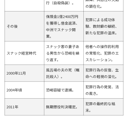
行（自殺偽装）。
の顕在化。
保険金1億2400万円
犯罪による成功体
を獲得し借金返済、
その後
験、散財癖の継続、
中洲でスナック開
新たな犯罪の温床。
業。
スナック客の妻子あ
他者への操作的利用
スナック経営時代
る男性から恐喝を繰
の常態化、犯罪のエ
り返す。
スカレーション。
風呂場の夫の死（嘱
犯罪行為の反復、生
2000年11月
託殺人）。
命への軽視の深化。
犯罪行為の発覚、法
2004年頃
恐喝容疑で逮捕。
の裁き。
犯罪の最終的な結
2011年
無期懲役判決確定。
末。