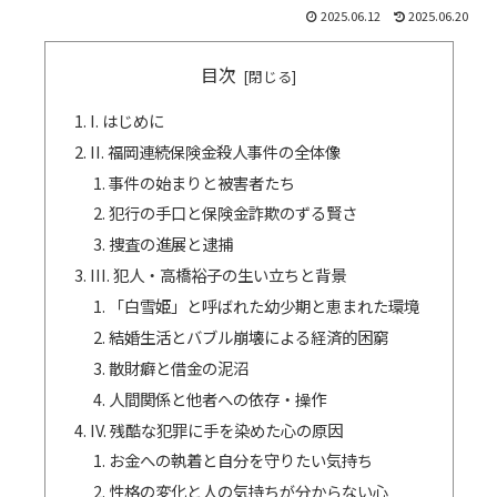
2025.06.12
2025.06.20
目次
I. はじめに
II. 福岡連続保険金殺人事件の全体像
事件の始まりと被害者たち
犯行の手口と保険金詐欺のずる賢さ
捜査の進展と逮捕
III. 犯人・高橋裕子の生い立ちと背景
「白雪姫」と呼ばれた幼少期と恵まれた環境
結婚生活とバブル崩壊による経済的困窮
散財癖と借金の泥沼
人間関係と他者への依存・操作
IV. 残酷な犯罪に手を染めた心の原因
お金への執着と自分を守りたい気持ち
性格の変化と人の気持ちが分からない心