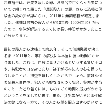
高橋裕子は、元夫を殺した罪、お風呂で亡くなった夫につ
いては頼まれて殺した「嘱託殺人」の罪、さらに恐喝と保
険金詐欺の罪が認められ、2011年に無期懲役が確定しま
した。逮捕は最初の殺人から約10年後（2004年頃）だっ
たので、事件が解決するまでには長い時間がかかったこと
が分かります。
最初の殺人から逮捕まで約10年、そして無期懲役が決ま
るまで2011年と、事件の解決には本当に長い時間がかか
りました。これは、自殺に見せかけるというずる賢い手口
や、共犯者の口を封じたり、裕子が巧みに人の心を操った
りしたことが、捜査を難しくしたからでしょう。複雑な保
険金殺人事件や、犯人が巧妙な嘘をつく場合、警察が本当
のことにたどり着くには、ものすごく時間と労力がかかる
ということを示しています。また、共犯者がいると事件解
決の鍵になる一方で、その人から話を聞き出すのがいかに