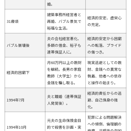
婚。
建築事務所経営者と
経済的安定、虚栄心
31歳頃
再婚、バブル景気で
の充足。
裕福な生活。
夫の会社経営悪化、
経済的安定から困窮
バブル崩壊後
多額の借金、裕子も
への転落、プライド
連帯保証人に。
の傷つき。
月60万円以上の散財
現実逃避としての散
を継続。長男の家庭
財、金銭への異常な
経済的困窮下
教師（大学生）から
執着、他者への依存
金銭を騙し取る。
と操作の始まり。
経済的責任からの逃
夫と離婚（連帯保証
1994年7月
避、自己保身の強
人発覚後）。
化。
犯罪による問題解決
元夫の生命保険金目
への傾倒、倫理観の
1994年10月
的で殺害を計画・実
麻痺、共感性の欠如