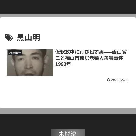
黒山明
仮釈放中に再び殺す男——西山省
凶悪事件
三と福山市独居老婦人殺害事件
1992年
2026.02.23