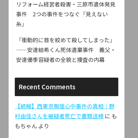
リフォーム経営者殺害・三原市遺体発見
事件 2つの事件をつなぐ「見えない
糸」
「衝動的に首を絞めて殺してしまった」
——安達結希くん死体遺棄事件 義父・
安達優季容疑者の全貌と捜査の内幕
Recent Comments
【続報】西東京無理心中事件の真相｜野
村由佳さんを被疑者死亡で書類送検
に
も
もちゃん
より