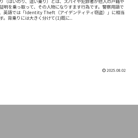
り（はいのり、這い乗り）とは、スパイや犯罪者が他人の戸籍や
証明を乗っ取って、その人物になりすます行為です。警察用語で
、英語では「Identity Theft（アイデンティティ窃盗）」に相当
す。背乗りには大きく分けて(1)既に...
2025.08.02