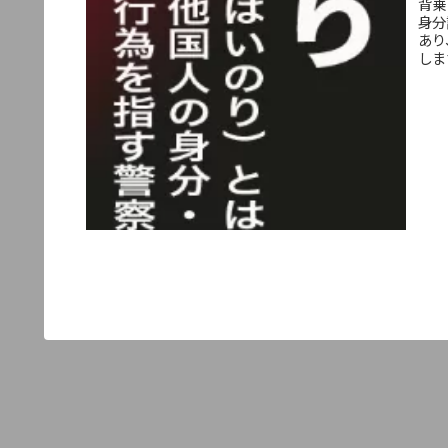
背乗
身分
あり
しま