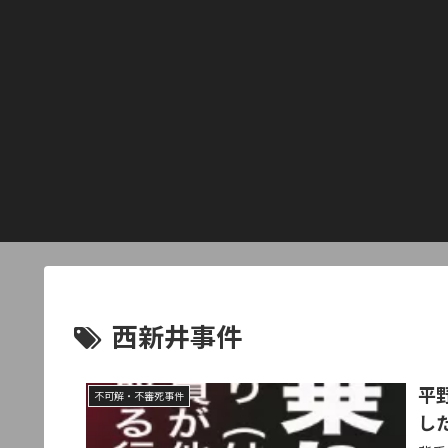
西新井事件
平
不可解・不審死事件
し