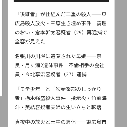
「後継者」が仕組んだ二重の殺人——東
広島殺人放火・三原生き埋め事件 義理
のおい・倉本幹太容疑者（29）再逮捕で
全容が見えた
名張川の川岸に遺棄された母娘——奈
良・月ヶ瀬2遺体事件 不倫相手の会社
員・今北享宏容疑者（37）逮捕
「モテ少年」と「吹奏楽部のしっかり
者」栃木強盗殺人事件 指示役・竹前海
斗・美結容疑者夫婦の生い立ちと転落
真夜中の放火と土中の遺体——東広島市