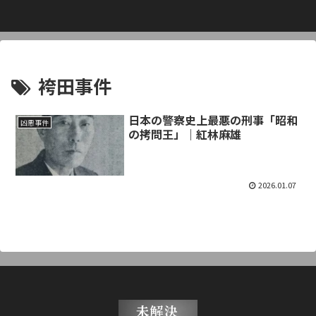
袴田事件
日本の警察史上最悪の刑事「昭和
凶悪事件
の拷問王」｜紅林麻雄
2026.01.07