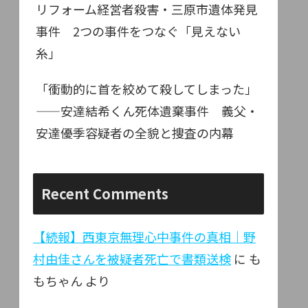
リフォーム経営者殺害・三原市遺体発見
事件 2つの事件をつなぐ「見えない
糸」
「衝動的に首を絞めて殺してしまった」
——安達結希くん死体遺棄事件 義父・
安達優季容疑者の全貌と捜査の内幕
Recent Comments
【続報】西東京無理心中事件の真相｜野
村由佳さんを被疑者死亡で書類送検
に
も
もちゃん
より