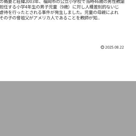
の概要と経緯2003年、福岡市の公立小学校で当時46歳の男性教諭
担任する小学4年生の男子児童（9歳）に対し人種差別的ないじ
虐待を行ったとされる事件が発生しました。児童の母親によれ
その子の曾祖父がアメリカ人であることを教師が知...
2025.08.22