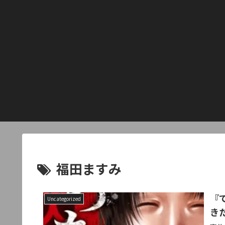
福田ますみ
『
Uncategorized
き