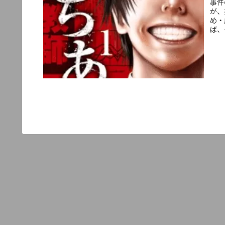
事件
が、
め・
ば、