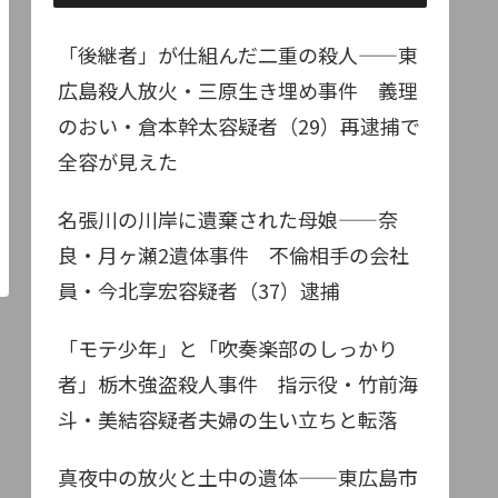
「後継者」が仕組んだ二重の殺人——東
広島殺人放火・三原生き埋め事件 義理
のおい・倉本幹太容疑者（29）再逮捕で
全容が見えた
名張川の川岸に遺棄された母娘——奈
良・月ヶ瀬2遺体事件 不倫相手の会社
員・今北享宏容疑者（37）逮捕
「モテ少年」と「吹奏楽部のしっかり
者」栃木強盗殺人事件 指示役・竹前海
斗・美結容疑者夫婦の生い立ちと転落
真夜中の放火と土中の遺体——東広島市