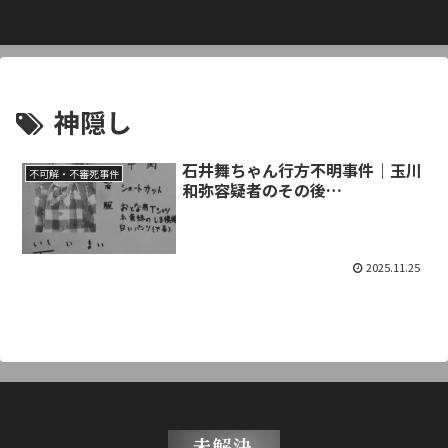
神隠し
石井舞ちゃん行方不明事件｜玉川
不可解・不審死事件
和弥容疑者のその後…
2025.11.25