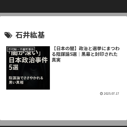
石井紘基
【日本の闇】政治と選挙にまつわ
不可解・不審死事件
る陰謀論5選｜黒幕と封印された
真実
2025.07.17