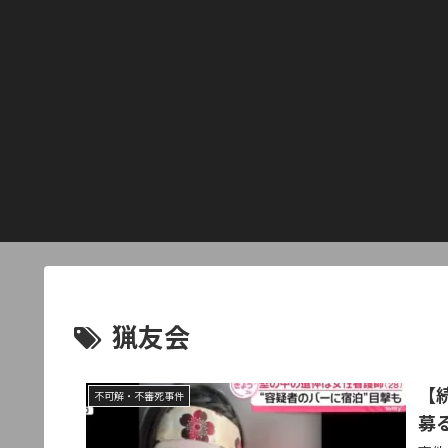
猟友会
【
不可解・不審死事件
募