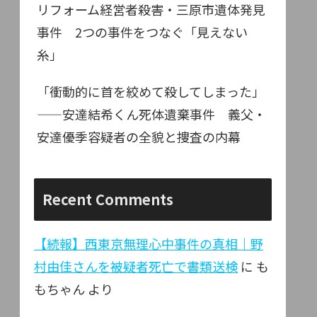
リフォーム経営者殺害・三原市遺体発見
事件 2つの事件をつなぐ「見えない
糸」
「衝動的に首を絞めて殺してしまった」
——安達結希くん死体遺棄事件 義父・
安達優季容疑者の全貌と捜査の内幕
Recent Comments
【続報】西東京無理心中事件の真相｜野
村由佳さんを被疑者死亡で書類送検
に
も
もちゃん
より