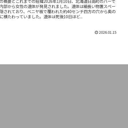
の概要とこれまでの経緯2026年1月10日、北海道日高町のバーで
内部から女性の遺体が発見されました。遺体は細長い物置スペー
隠されており、ベニヤ板で覆われた約40センチ四方の穴から奥の
に横たわっていました。遺体は死後10日ほど...
2026.01.15