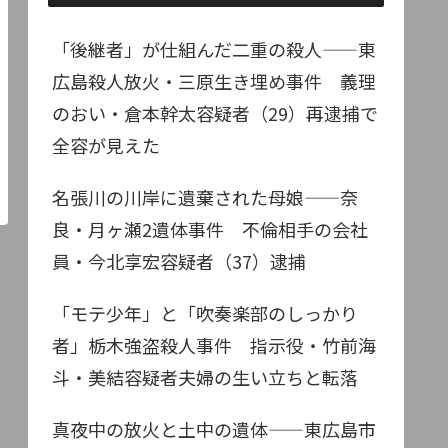
「後継者」が仕組んだ二重の殺人——東
広島殺人放火・三原生き埋め事件 義理
のおい・倉本幹太容疑者（29）再逮捕で
全容が見えた
名張川の川岸に遺棄された母娘——奈
良・月ヶ瀬2遺体事件 不倫相手の会社
員・今北享宏容疑者（37）逮捕
「モテ少年」と「吹奏楽部のしっかり
者」栃木強盗殺人事件 指示役・竹前海
斗・美結容疑者夫婦の生い立ちと転落
真夜中の放火と土中の遺体——東広島市