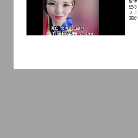
事件
壁の
スに
空間