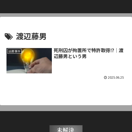
渡辺藤男
死刑囚が拘置所で特許取得⁉｜渡
凶悪事件
辺藤男という男
2025.06.25