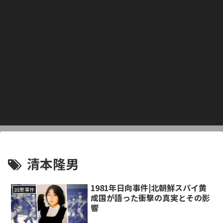
清本隆男
1981年日向事件|北朝鮮スパイ黄
凶悪事件
成国が語った衝撃の真実とその影
響