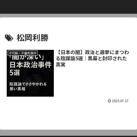
松岡利勝
【日本の闇】政治と選挙にまつわ
不可解・不審死事件
る陰謀論5選｜黒幕と封印された
真実
2025.07.17