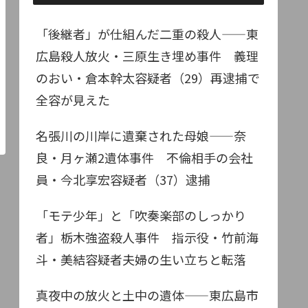
「後継者」が仕組んだ二重の殺人——東
広島殺人放火・三原生き埋め事件 義理
のおい・倉本幹太容疑者（29）再逮捕で
全容が見えた
名張川の川岸に遺棄された母娘——奈
良・月ヶ瀬2遺体事件 不倫相手の会社
員・今北享宏容疑者（37）逮捕
「モテ少年」と「吹奏楽部のしっかり
者」栃木強盗殺人事件 指示役・竹前海
斗・美結容疑者夫婦の生い立ちと転落
真夜中の放火と土中の遺体——東広島市