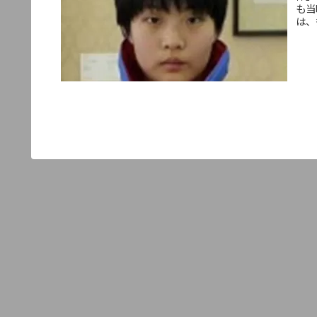
も当
は、