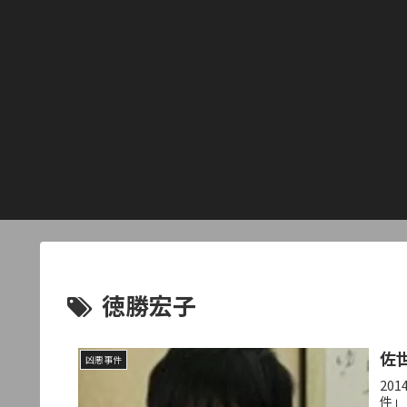
徳勝宏子
佐
凶悪事件
20
件」