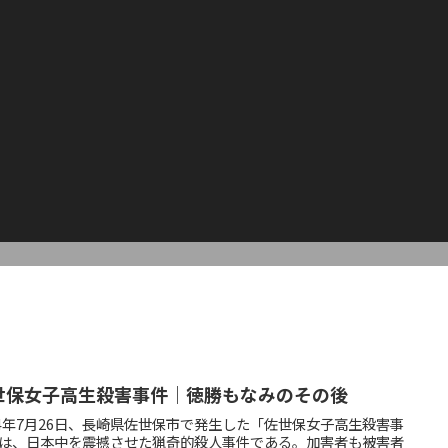
世保女子高生殺害事件｜徳勝もなみのその後
14年7月26日、長崎県佐世保市で発生した「佐世保女子高生殺害事
は、日本中を震撼させた猟奇的殺人事件である。加害者も被害者