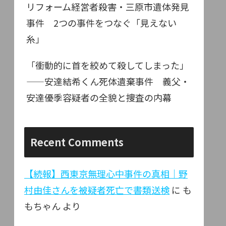
リフォーム経営者殺害・三原市遺体発見
事件 2つの事件をつなぐ「見えない
糸」
「衝動的に首を絞めて殺してしまった」
——安達結希くん死体遺棄事件 義父・
安達優季容疑者の全貌と捜査の内幕
Recent Comments
【続報】西東京無理心中事件の真相｜野
村由佳さんを被疑者死亡で書類送検
に
も
もちゃん
より