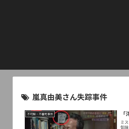
嵐真由美さん失踪事件
「
不可解・不審死事件
ミス
気味