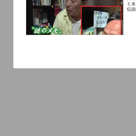
とあ
伝説