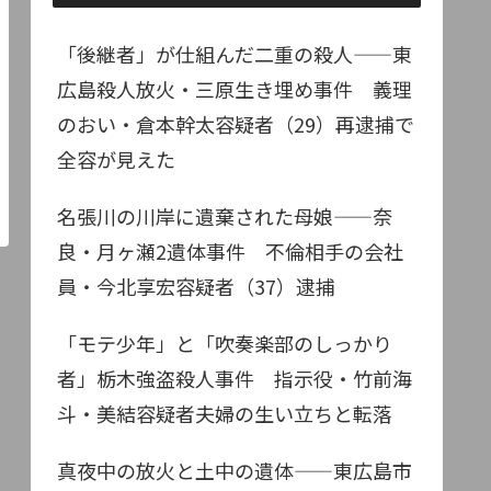
「後継者」が仕組んだ二重の殺人——東
広島殺人放火・三原生き埋め事件 義理
のおい・倉本幹太容疑者（29）再逮捕で
全容が見えた
名張川の川岸に遺棄された母娘——奈
良・月ヶ瀬2遺体事件 不倫相手の会社
員・今北享宏容疑者（37）逮捕
「モテ少年」と「吹奏楽部のしっかり
者」栃木強盗殺人事件 指示役・竹前海
斗・美結容疑者夫婦の生い立ちと転落
真夜中の放火と土中の遺体——東広島市