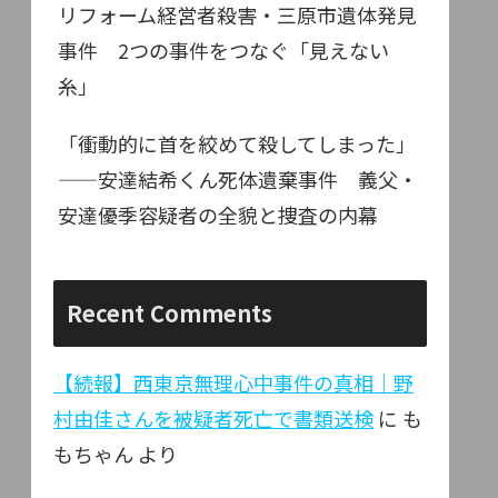
リフォーム経営者殺害・三原市遺体発見
事件 2つの事件をつなぐ「見えない
糸」
「衝動的に首を絞めて殺してしまった」
——安達結希くん死体遺棄事件 義父・
安達優季容疑者の全貌と捜査の内幕
Recent Comments
【続報】西東京無理心中事件の真相｜野
村由佳さんを被疑者死亡で書類送検
に
も
もちゃん
より