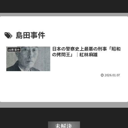
島田事件
日本の警察史上最悪の刑事「昭和
凶悪事件
の拷問王」｜紅林麻雄
2026.01.07