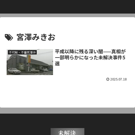
宮澤みきお
平成以降に残る深い闇——真相が
不可解・不審死事件
一部明らかになった未解決事件5
選
2025.07.18