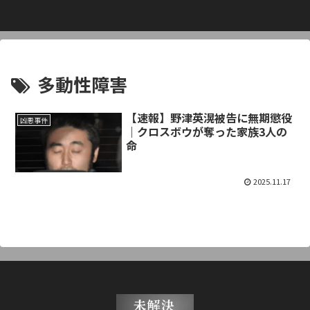
多動性障害
【速報】野津英滉被告に無期懲役
凶悪事件
｜クロスボウが奪った家族3人の
命
2025.11.17