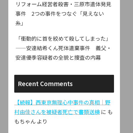
リフォーム経営者殺害・三原市遺体発見
事件 2つの事件をつなぐ「見えない
糸」
「衝動的に首を絞めて殺してしまった」
——安達結希くん死体遺棄事件 義父・
安達優季容疑者の全貌と捜査の内幕
Recent Comments
【続報】西東京無理心中事件の真相｜野
村由佳さんを被疑者死亡で書類送検
に
も
もちゃん
より