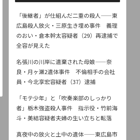
「後継者」が仕組んだ二重の殺人——東
広島殺人放火・三原生き埋め事件 義理
のおい・倉本幹太容疑者（29）再逮捕で
全容が見えた
名張川の川岸に遺棄された母娘——奈
良・月ヶ瀬2遺体事件 不倫相手の会社
員・今北享宏容疑者（37）逮捕
「モテ少年」と「吹奏楽部のしっかり
者」栃木強盗殺人事件 指示役・竹前海
斗・美結容疑者夫婦の生い立ちと転落
真夜中の放火と土中の遺体——東広島市