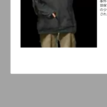
事件
世保
の少
され