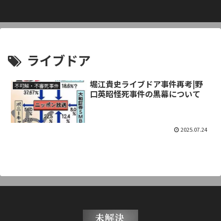
ライブドア
堀江貴史ライブドア事件再考|野
不可解・不審死事件
口英昭怪死事件の黒幕について
2025.07.24