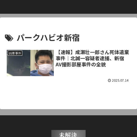
パークハビオ新宿
【速報】成瀬壮一郎さん死体遺棄
凶悪事件
事件｜北誠一容疑者逮捕、新宿
AV撮影部屋事件の全貌
2025.07.14