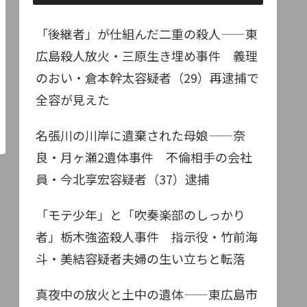
「後継者」が仕組んだ二重の殺人——東
広島殺人放火・三原生き埋め事件 義理
のおい・倉本幹太容疑者（29）再逮捕で
全容が見えた
名張川の川岸に遺棄された母娘——奈
良・月ヶ瀬2遺体事件 不倫相手の会社
員・今北享宏容疑者（37）逮捕
「モテ少年」と「吹奏楽部のしっかり
者」栃木強盗殺人事件 指示役・竹前海
斗・美結容疑者夫婦の生い立ちと転落
真夜中の放火と土中の遺体——東広島市