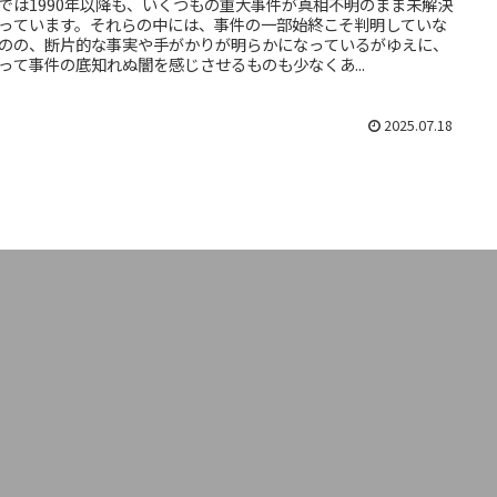
では1990年以降も、いくつもの重大事件が真相不明のまま未解決
っています。それらの中には、事件の一部始終こそ判明していな
のの、断片的な事実や手がかりが明らかになっているがゆえに、
って事件の底知れぬ闇を感じさせるものも少なくあ...
2025.07.18