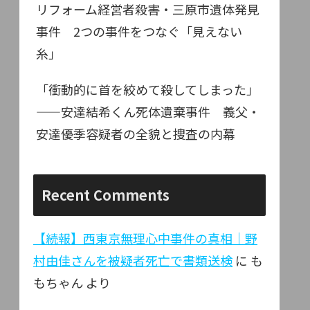
リフォーム経営者殺害・三原市遺体発見
事件 2つの事件をつなぐ「見えない
糸」
「衝動的に首を絞めて殺してしまった」
——安達結希くん死体遺棄事件 義父・
安達優季容疑者の全貌と捜査の内幕
Recent Comments
【続報】西東京無理心中事件の真相｜野
村由佳さんを被疑者死亡で書類送検
に
も
もちゃん
より