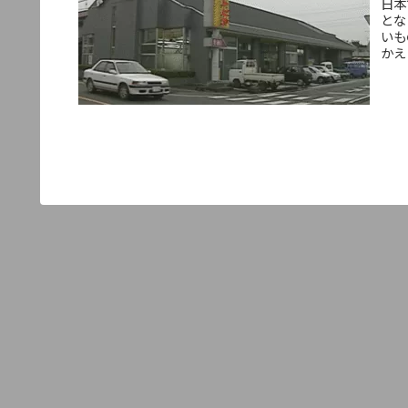
日本
とな
いも
かえ