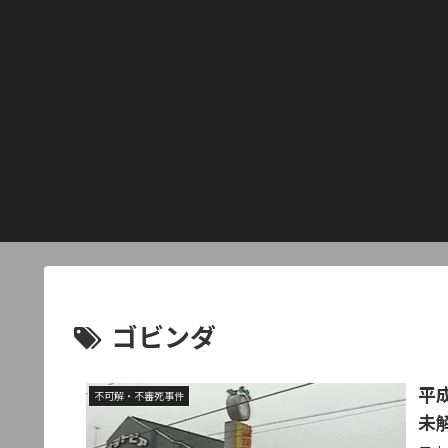
ゴビンダ
平
不可解・不審死事件
未