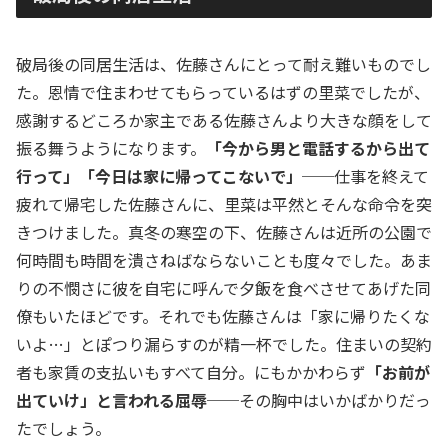
破局後の同居生活は、佐藤さんにとって耐え難いものでし
た。恩情で住まわせてもらっているはずの里菜でしたが、
感謝するどころか家主である佐藤さんより大きな顔をして
振る舞うようになります。
「今から男と電話するから出て
行って」「今日は家に帰ってこないで」
──仕事を終えて
疲れて帰宅した佐藤さんに、里菜は平然とそんな命令を突
きつけました。真冬の寒空の下、佐藤さんは近所の公園で
何時間も時間を潰さねばならないことも度々でした。あま
りの不憫さに彼を自宅に呼んで夕飯を食べさせてあげた同
僚もいたほどです。それでも佐藤さんは「家に帰りたくな
いよ…」とぽつり漏らすのが精一杯でした。住まいの契約
者も家賃の支払いもすべて自分。にもかかわらず
「お前が
出ていけ」と言われる屈辱
──その胸中はいかばかりだっ
たでしょう。