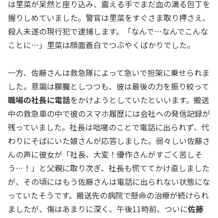
は里菜が呆然と座り込み、震える手でまだ血の滴る包丁を
握りしめていました。警官は里菜をすぐさま取り押さえ、
殺人未遂の現行犯で逮捕します。「なんで…なんでこんな
ことに…」里菜は顔面蒼白でつぶやくばかりでした。
一方、佐藤さんは救急隊によって急いで担架に乗せられま
した。意識は朦朧としつつも、彼は最後の力を振り絞って
職場の社長に電話
をかけようとしていたといいます。搬送
中の救急車の中で彼のスマホ履歴には会社への発信記録が
残っていました。社長は咄嗟のことで電話に出られず、代
わりにそばにいた娘さんが応答しました。弱々しい佐藤さ
んの声に彼女が「社長、大変！優作さんがすごく苦しそ
う…！」と父親に取り次ぎ、社長も慌ててかけ直しました
が、その頃にはもう佐藤さんは電話に出られない状態にな
っていたそうです。搬送先の病院で懸命の治療が続けられ
ましたが、傷はあまりに深く、午後11時前、ついに
佐藤