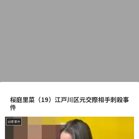
桜庭里菜（19）江戸川区元交際相手刺殺事
件
凶悪事件