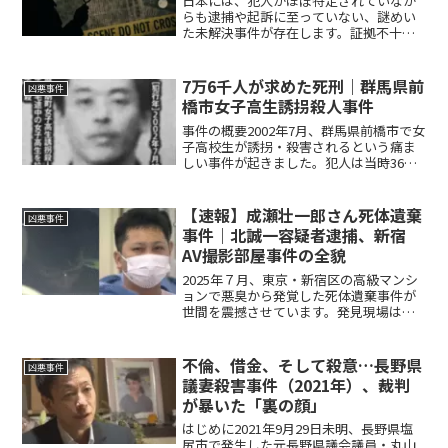
日本には、犯人がほぼ特定されていなが
らも逮捕や起訴に至っていない、謎めい
た未解決事件が存在します。証拠不十分
や公訴時効、組織の闇など様々な理由
で“捕まえられない犯人”たち。ミステリ
ー仕立てのこのリストでは、そんな日本
7万6千人が求めた死刑｜群馬県前
凶悪事件
国内の代表的な5つの未解...
橋市女子高生誘拐殺人事件
事件の概要2002年7月、群馬県前橋市で女
子高校生が誘拐・殺害されるという痛ま
しい事件が起きました。犯人は当時36歳
の無職男性・坂本正人（事件当時は姓名
報道されずSと表記）で、彼は自分の妻子
と無理やり面会するための人質にしよう
【速報】成瀬壮一郎さん死体遺棄
凶悪事件
と女子高生を狙...
事件｜北誠一容疑者逮捕、新宿
AV撮影部屋事件の全貌
2025年７月、東京・新宿区の高級マンシ
ョンで悪臭から発覚した死体遺棄事件が
世間を震撼させています。発見現場はア
ダルトビデオ（AV）の撮影用レンタルル
ームとも報じられ、事件の異様さと業界
の闇が浮き彫りになりました。警視庁は
不倫、借金、そして殺意…長野県
凶悪事件
容疑者の北誠一（き...
議妻殺害事件（2021年）、裁判
が暴いた「裏の顔」
はじめに2021年9月29日未明、長野県塩
尻市で発生した元長野県議会議員・丸山