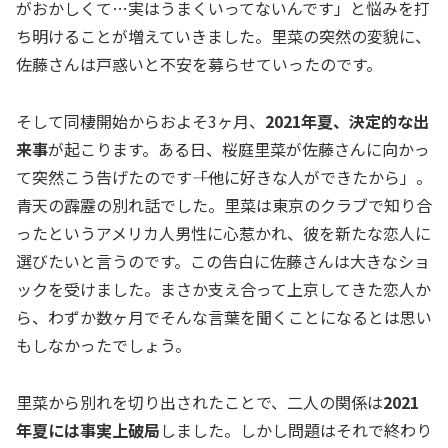
がおかしくて…実はうまくいってないんです」と悩みを打
ち明けることが増えていきました。里菜の突然の変貌に、
佐藤さんは戸惑いと不安を募らせていったのです。
そして同棲開始からおよそ3ヶ月、
2021年夏、決定的な出
来事
が起こります。ある日、桜庭里菜が佐藤さんに向かっ
て突然こう告げたのです――「他に好きな人ができたから」。
青天の霹靂の別れ話でした。里菜は東京のクラブで知り合
ったというアメリカ人男性に心惹かれ、彼を新たな恋人に
選びたいと言うのです。この告白に佐藤さんは大きなショ
ックを受けました。まさか支え合って上京してきた恋人か
ら、わずか数ヶ月でそんな言葉を聞くことになるとは思い
もしなかったでしょう。
里菜から別れを切り出されたことで、二人の関係は
2021
年夏には事実上破局
しました。しかし問題はそれで終わり