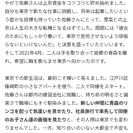
やがて佐藤さんは上京資金をコツコツと貯め始めました。
自分も東京で新たな仕事に挑戦し、将来は起業したいとい
う密かな目標も持っていた佐藤さんにとって、里菜との上
京は人生の大きな転機となるはずでした。周囲には「彼女
のためにもしっかり働いて、東京で苦労させないよう頑張
らないといけないんだ」と決意を語っていたといいます。
そして2021年4月、二人は手を取り合って故郷の青森を離
れ、希望に胸を膨らませ東京へ向かったのです。
東京での新生活は、最初こそ輝いて見えました。江戸川区
篠崎町の小さなアパートを借り、二人で同棲をスタート。
佐藤さんは都内の建設会社に就職し、持ち前の明るさと誠
実さで職場にもすぐ馴染みました。
新しい仲間に青森のリ
ンゴを配って気遣いを見せたり、社員旅行で率先して同僚
のお子さん達の面倒を見たり
と、その人柄は東京でも変わ
りませんでした。一方、知り合いのいない大都会で不安も