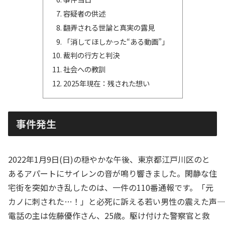
容疑者の供述
翻弄される世論と真実の露見
「消してほしかった“ある動画”」
裁判の行方と判決
社会への教訓
2025年現在：残された想い
事件発生
2022年1月9日(日)の穏やかな午後、東京都江戸川区のと
あるアパートにサイレンの音が鳴り響きました。閑静な住
宅街を突如かき乱したのは、一件の110番通報です。「元
カノに刺された…！」と必死に訴える若い男性の震えた声――
電話の主は佐藤優作さん、25歳。駆け付けた警察官と救