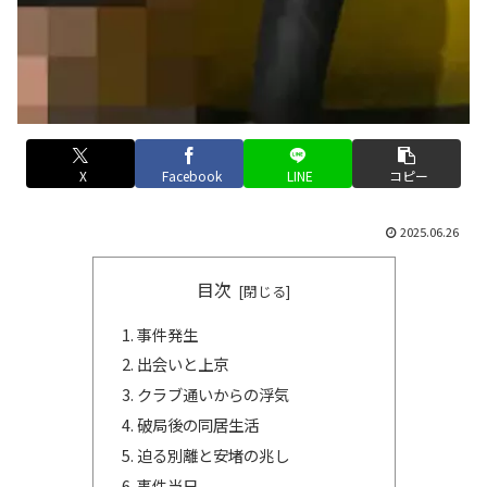
X
Facebook
LINE
コピー
2025.06.26
目次
事件発生
出会いと上京
クラブ通いからの浮気
破局後の同居生活
迫る別離と安堵の兆し
事件当日