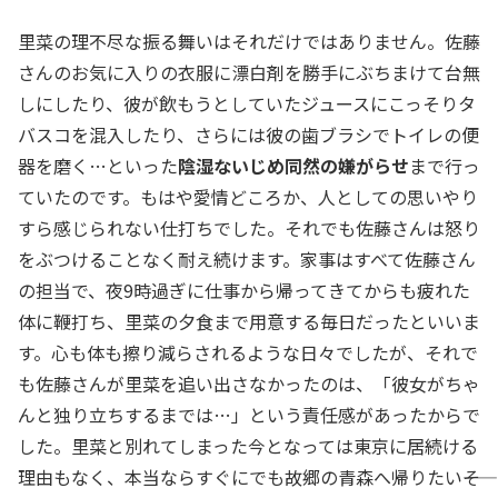
里菜の理不尽な振る舞いはそれだけではありません。佐藤
さんのお気に入りの衣服に漂白剤を勝手にぶちまけて台無
しにしたり、彼が飲もうとしていたジュースにこっそりタ
バスコを混入したり、さらには彼の歯ブラシでトイレの便
器を磨く…といった
陰湿ないじめ同然の嫌がらせ
まで行っ
ていたのです。もはや愛情どころか、人としての思いやり
すら感じられない仕打ちでした。それでも佐藤さんは怒り
をぶつけることなく耐え続けます。家事はすべて佐藤さん
の担当で、夜9時過ぎに仕事から帰ってきてからも疲れた
体に鞭打ち、里菜の夕食まで用意する毎日だったといいま
す。心も体も擦り減らされるような日々でしたが、それで
も佐藤さんが里菜を追い出さなかったのは、「彼女がちゃ
んと独り立ちするまでは…」という責任感があったからで
した。里菜と別れてしまった今となっては東京に居続ける
理由もなく、本当ならすぐにでも故郷の青森へ帰りたい――そ