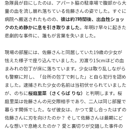
急隊員が目にしたのは、アパート脇の駐車場で腹部から大
量の血を流し崩れ落ちている佐藤さんの姿でした。すぐに
病院へ搬送されたものの、
彼は約7時間後、出血性ショッ
クのため静かに息を引き取りました
。年明け早々に起きた
悲劇的な事件に、誰もが言葉を失いました。
現場の部屋には、佐藤さんと同居していた19歳の少女が
怯えた様子で座り込んでいました。刃渡り15cmほどの血
まみれの包丁が床に落ちています。少女は取り乱しながら
も警察に対し、「台所の包丁で刺した」と自ら犯行を認め
ました。逮捕された少女の名前は当初伏せられていました
が、のちに
桜庭里菜（さくらば りな）
と判明します。桜
庭里菜は佐藤さんの元交際相手であり、二人は同じ部屋で
暮らす関係でした。なぜ彼女は、かつて愛し合ったはずの
佐藤さんに刃を向けたのか？ そして佐藤さんは最期にど
んな想いで息絶えたのか？ 愛と裏切りが交錯した事件の