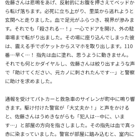
佐藤さんは悲鳴をあげ、反射的にお腹を押さえてベッドか
ら転げ落ちます。必死に立ち上がり、里菜から逃れようと
玄関へと走りました。血で足元がふらつき、視界が滲みま
す。それでも「殺される…！」一心でドアを開け、外の駐
車場まで転がり出ました。その場に座り込んでしまった彼
は、震える手でポケットからスマホを取り出します。110
番…早く…！ 指先は血に塗れ、思うように動きません。
それでも何とかダイヤルし、佐藤さんは絞り出すような声
で「助けてください、元カノに刺されたんです…」と警察
に助けを求めました。
通報を受けてパトカーと救急車のサイレンが町中に鳴り響
きます。駆け付けた警官が「大丈夫か！」と声をかける
と、佐藤さんはうめきながらも「犯人は…中に、いま
す…」と部屋の方向を指さしました。その指先は血で真っ
赤に染まっていました。警官が部屋に踏み込むと、室内に