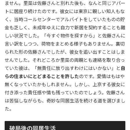
ません。里菜は佐藤さんと別れた後も、なんと同じアパー
トに居座り続けたのです。彼女には東京に親しい知人もな
く、当時コールセンターでアルバイトをしていたものの貯
金も乏しく、未成年ゆえに自力で新居を契約することも難
しい状況でした。「今すぐ物件を探すから」と佐藤さんに
言い訳をしつつ、荷物をまとめる様子もありません。裏切
られた形の佐藤さんでしたが、彼女を追い出すことはしま
せんでした。それどころか里菜の両親とも連絡を取り合っ
ていた彼は、「無責任に放り出すわけにはいかない」と
自
らの住まいにとどまることを許した
のです。愛情はもはや
無くなっていたかもしれません。しかし、上京する彼女に
付き添った責任感や情も残っていたのでしょう。佐藤さん
は苦悩しながらも、奇妙な同居生活を続ける道を選びまし
た。
破局後の同居生活