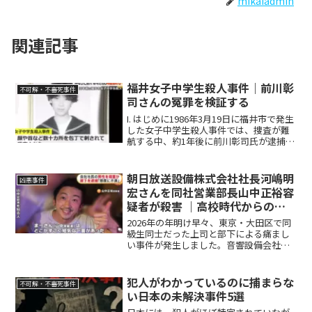
mikaiadmin
関連記事
福井女子中学生殺人事件｜前川彰
不可解・不審死事件
司さんの冤罪を検証する
I. はじめに1986年3月19日に福井市で発生
した女子中学生殺人事件では、捜査が難
航する中、約1年後に前川彰司氏が逮捕・
起訴されました。彼は逮捕直後から一貫
して無罪を主張し続けたにもかかわら
ず、控訴審で逆転有罪となり、約7年間服
朝日放送設備株式会社社長河嶋明
凶悪事件
役するとい...
宏さんを同社営業部長山中正裕容
疑者が殺害 ｜高校時代からの旧
友の動機
2026年の年明け早々、東京・大田区で同
級生同士だった上司と部下による痛まし
い事件が発生しました。音響設備会社の
社長・河嶋明宏さん（44）が自宅マンシ
ョンで刺殺され、逮捕された容疑者は河
嶋さんの会社の営業部長・山中正裕容疑
犯人がわかっているのに捕まらな
不可解・不審死事件
者（45）。高校時...
い――日本の未解決事件5選