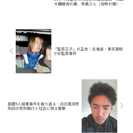
大輔被告の妻、希美さん（当時47歳）殺
害事件は、その特異性から社会に大きな
衝撃を与えました。公職者が関与する重
大事件として、本件は発生当初から高い
関心を集めました...
「監禁王子」の正体｜北海道・東京連続
少女監禁事件
座間9人殺害事件を振り返る：白石隆浩死
刑囚の死刑執行と社会に残る衝撃